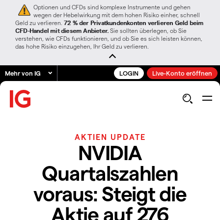
Optionen und CFDs sind komplexe Instrumente und gehen
wegen der Hebelwirkung mit dem hohen Risiko einher, schnell
Geld zu verlieren.
72 % der Privatkundenkonten verlieren Geld beim
CFD-Handel mit diesem Anbieter.
Sie sollten überlegen, ob Sie
verstehen, wie CFDs funktionieren, und ob Sie es sich leisten können,
das hohe Risiko einzugehen, Ihr Geld zu verlieren.
Mehr von IG
LOGIN
Live-Konto eröffnen
AKTIEN UPDATE
NVIDIA
Quartalszahlen
voraus: Steigt die
Aktie auf 276