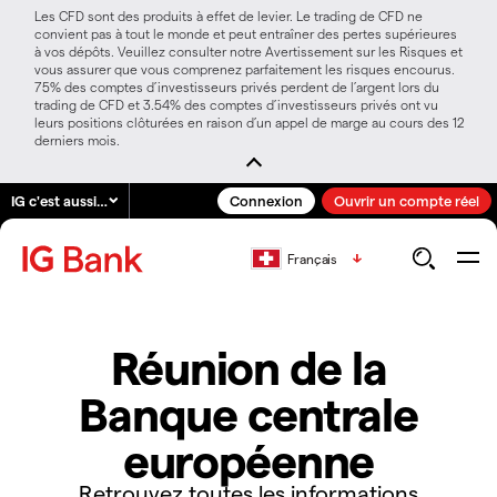
Les CFD sont des produits à effet de levier. Le trading de CFD ne
convient pas à tout le monde et peut entraîner des pertes supérieures
à vos dépôts. Veuillez consulter notre Avertissement sur les Risques et
vous assurer que vous comprenez parfaitement les risques encourus.
75% des comptes d’investisseurs privés perdent de l’argent lors du
trading de CFD et 3.54% des comptes d’investisseurs privés ont vu
leurs positions clôturées en raison d’un appel de marge au cours des 12
derniers mois.
IG c'est aussi…
Connexion
Ouvrir un compte réel
Français
Réunion de la
Banque centrale
européenne
Retrouvez toutes les informations