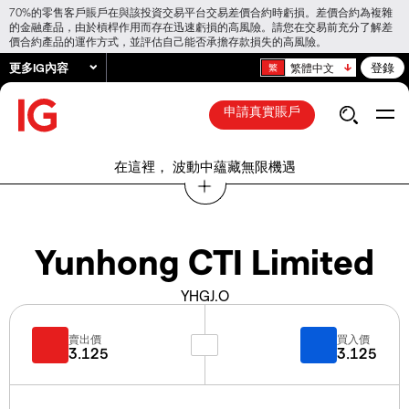
70%的零售客戶賬戶在與該投資交易平台交易差價合約時虧損。差價合約為複雜
的金融產品，由於槓桿作用而存在迅速虧損的高風險。請您在交易前充分了解差
價合約產品的運作方式，並評估自己能否承擔存款損失的高風險。
更多IG內容
登錄
繁體中文
申請真實賬戶
在這裡， 波動中蘊藏無限機遇
Yunhong CTI Limited
YHGJ.O
賣出價
買入價
3.125
3.125