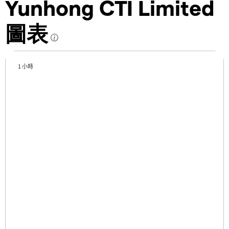
Yunhong CTI Limited
圖表
1 小時