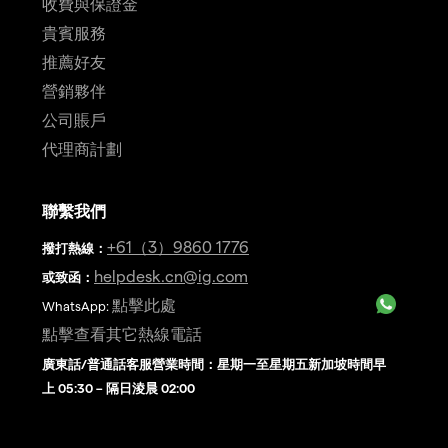
收費與保證金
貴賓服務
推薦好友
營銷夥伴
公司賬戶
代理商計劃
聯繫我們
+61（3）9860 1776
撥打熱線
：
helpdesk.cn@ig.com
或致函：
點擊此處
WhatsApp:
點擊查看其它熱線電話
廣東話/普通話客服營業時間：星期一至星期五新加坡時間早
上 05:30 – 隔日淩晨 02:00