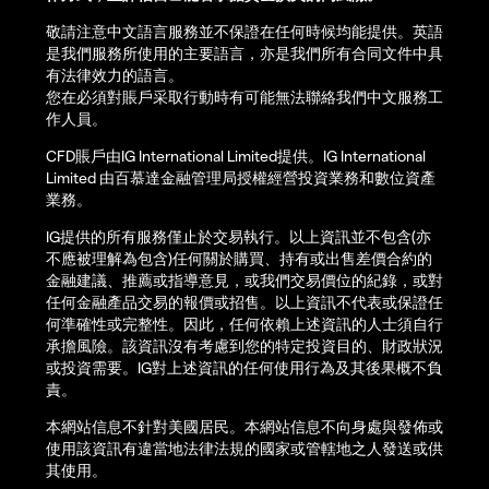
敬請注意中文語言服務並不保證在任何時候均能提供。英語
是我們服務所使用的主要語言，亦是我們所有合同文件中具
有法律效力的語言。
您在必須對賬戶采取行動時有可能無法聯絡我們中文服務工
作人員。
CFD賬戶由IG International Limited提供。IG International
Limited 由百慕達金融管理局授權經營投資業務和數位資產
業務。
IG提供的所有服務僅止於交易執行。以上資訊並不包含(亦
不應被理解為包含)任何關於購買、持有或出售差價合約的
金融建議、推薦或指導意見，或我們交易價位的紀錄，或對
任何金融產品交易的報價或招售。以上資訊不代表或保證任
何準確性或完整性。因此，任何依賴上述資訊的人士須自行
承擔風險。該資訊沒有考慮到您的特定投資目的、財政狀況
或投資需要。IG對上述資訊的任何使用行為及其後果概不負
責。
本網站信息不針對美國居民。本網站信息不向身處與發佈或
使用該資訊有違當地法律法規的國家或管轄地之人發送或供
其使用。