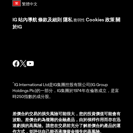
IG
站內導航
條款及細則
隱私
Cookies 政策
關
脆弱性
於IG
^
IG International Ltd是IG集團控股有限公司(IG Group
Holdings Plc)的一部分，IG集團於1974年在倫敦成立，是富
時250指數的成分股。
差價合約交易的損失風險可能很大，您的投資價值可能會有
波動。差價合約為複雜的金融產品，由於槓桿作用而存在迅
速虧損的高風險。請您在交易前充分了解差價合約產品的運
作方式，並評估自己能否承擔資金損失的高風險。