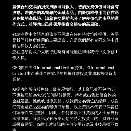
差價合約交易的損失風險可能很大，您的投資價值可能會有
波動。差價合約為複雜的金融產品，由於槓桿作用而存在迅
速虧損的高風險。請您在交易前充分了解差價合約產品的運
作方式，並評估自己能否承擔資金損失的高風險。
敬請注意中文語言服務並不保證在任何時候均能提供。英語
是我們服務所使用的主要語言，亦是我們所有合同文件中具
有法律效力的語言。
您在必須對賬戶采取行動時有可能無法聯絡我們中文服務工
作人員。
CFD賬戶由IG International Limited提供。IG International
Limited 由百慕達金融管理局授權經營投資業務和數位資產
業務。
IG提供的所有服務僅止於交易執行。以上資訊並不包含(亦
不應被理解為包含)任何關於購買、持有或出售差價合約的
金融建議、推薦或指導意見，或我們交易價位的紀錄，或對
任何金融產品交易的報價或招售。以上資訊不代表或保證任
何準確性或完整性。因此，任何依賴上述資訊的人士須自行
承擔風險。該資訊沒有考慮到您的特定投資目的、財政狀況
或投資需要。IG對上述資訊的任何使用行為及其後果概不負
責。