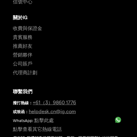
信號中心
關於IG
收費與保證金
貴賓服務
推薦好友
營銷夥伴
公司賬戶
代理商計劃
聯繫我們
+61（3）9860 1776
撥打熱線
：
helpdesk.cn@ig.com
或致函：
點擊此處
WhatsApp:
點擊查看其它熱線電話