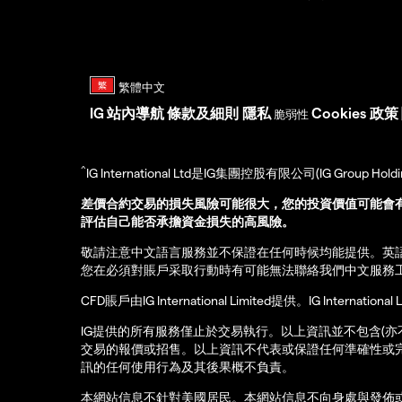
IG
站內導航
條款及細則
隱私
Cookies 政策
脆弱性
^
IG International Ltd是IG集團控股有限公司(IG Gro
差價合約交易的損失風險可能很大，您的投資價值可能會
評估自己能否承擔資金損失的高風險。
敬請注意中文語言服務並不保證在任何時候均能提供。英
您在必須對賬戶采取行動時有可能無法聯絡我們中文服務
CFD賬戶由IG International Limited提供。IG Int
IG提供的所有服務僅止於交易執行。以上資訊並不包含(
交易的報價或招售。以上資訊不代表或保證任何準確性或
訊的任何使用行為及其後果概不負責。
本網站信息不針對美國居民。本網站信息不向身處與發佈