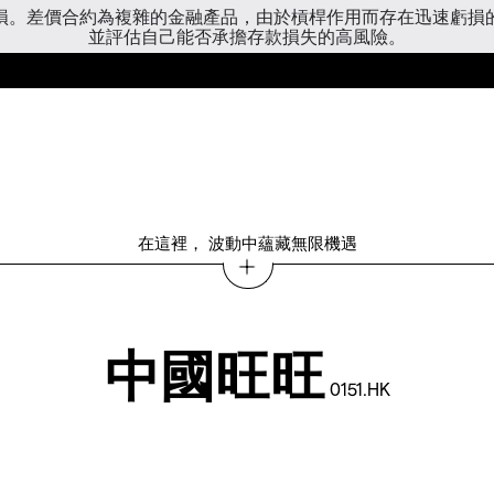
虧損。差價合約為複雜的金融產品，由於槓桿作用而存在迅速虧損
並評估自己能否承擔存款損失的高風險。
在這裡， 波動中蘊藏無限機遇
中國旺旺
0151.HK