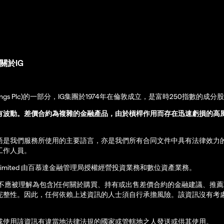
關於IG
up Holdings Plc)的一部分，IG集團於1974年在倫敦成立，是富時250指數的成分
有波動。差價合約為複雜的金融產品，由於槓桿作用而存在迅速虧損的高
語是我們服務所使用的主要語言，亦是我們所有合同文件中具有法律效力
工作人員。
ernational Limited 由百慕達金融管理局授權經營投資業務和數位資產業務。
亦不應被理解為包含)任何關於購買、持有或出售差價合約的金融建議、推
完整性。因此，任何依賴上述資訊的人士須自行承擔風險。該資訊沒有考慮
或使用該資訊有違當地法律法規的國家或管轄地之人發送或供其使用。