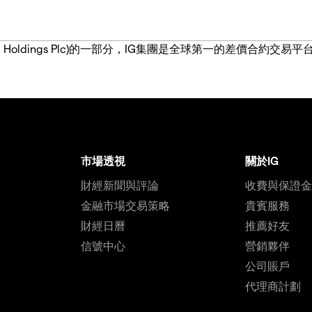
IG Group Holdings Plc)的一部分，IG集團是全球第一的差
市場透視
關於IG
財經新聞與評論
收費與保證
金融市場交易策略
貴賓服務
財經日曆
推薦好友
信號中心
營銷夥伴
公司賬戶
代理商計劃