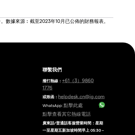
價合約交易平台。數據來源︰截至2023年10月已公佈的財務報表。
聯繫我們
金
+61（3）9860
撥打熱線
：
1776
helpdesk.cn@ig.com
或致函：
點擊此處
WhatsApp:
點擊查看其它熱線電話
廣東話/普通話客服營業時間：星期
一至星期五新加坡時間早上 05:30 –