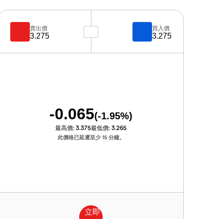
賣出價
買入價
3.275
3.275
-0.065
(
-1.95
%)
最高價:
3.375
最低價:
3.265
此價格已延遲至少 15 分鐘。