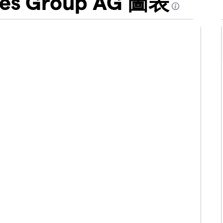
gies Group AG 圖表