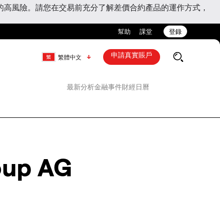
的高風險。請您在交易前充分了解差價合約產品的運作方式，
幫助
課堂
登錄
申請真實賬戶
繁體中文
最新分析
金融事件
財經日曆
oup AG