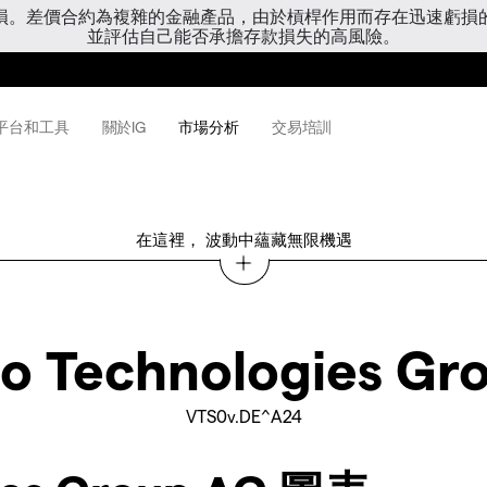
虧損。差價合約為複雜的金融產品，由於槓桿作用而存在迅速虧損
並評估自己能否承擔存款損失的高風險。
平台和工具
關於IG
市場分析
交易培訓
在這裡， 波動中蘊藏無限機遇
co Technologies Gr
VTS0v.DE^A24