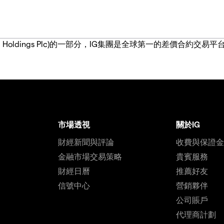
IG Group Holdings Plc)的一部分，IG集團是全球第一的差
市場透視
關於IG
財經新聞與評論
收費與保證
金融市場交易策略
貴賓服務
財經日曆
推薦好友
信號中心
營銷夥伴
公司賬戶
代理商計劃