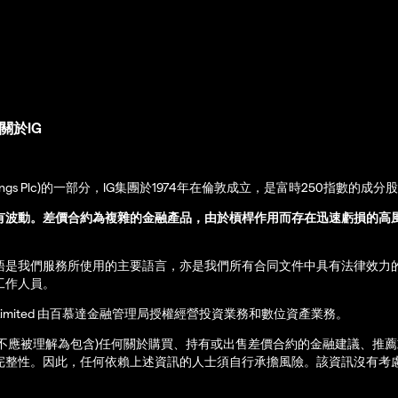
關於IG
up Holdings Plc)的一部分，IG集團於1974年在倫敦成立，是富時250指數的成分
有波動。差價合約為複雜的金融產品，由於槓桿作用而存在迅速虧損的高
語是我們服務所使用的主要語言，亦是我們所有合同文件中具有法律效力
工作人員。
ernational Limited 由百慕達金融管理局授權經營投資業務和數位資產業務。
亦不應被理解為包含)任何關於購買、持有或出售差價合約的金融建議、推
完整性。因此，任何依賴上述資訊的人士須自行承擔風險。該資訊沒有考慮