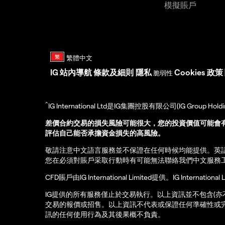
模擬賬戶
IG
站內導航
條款及細則
隱私
Cookies 政策
脆弱性
^
IG International Ltd是IG集團控股有限公司(IG Gro
差價合約交易的損失風險可能很大，您的投資價值可能會
評估自己能否承擔資金損失的高風險。
敬請注意中文語言服務並不保證在任何時候均能提供。英
您在必須對賬戶采取行動時有可能無法聯絡我們中文服務
CFD賬戶由IG International Limited提供。IG Int
IG提供的所有服務僅止於交易執行。以上資訊並不包含(
交易的報價或招售。以上資訊不代表或保證任何準確性或
訊的任何使用行為及其後果概不負責。