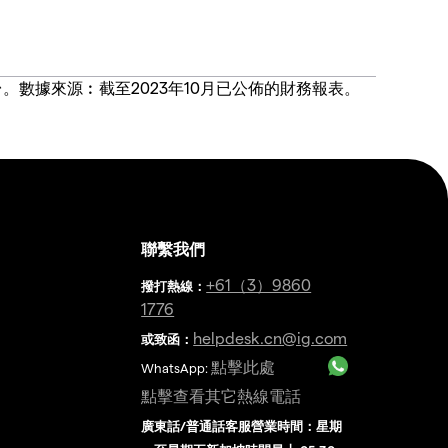
價合約交易平台。數據來源︰截至2023年10月已公佈的財務報表。
聯繫我們
金
+61（3）9860
撥打熱線
：
1776
helpdesk.cn@ig.com
或致函：
點擊此處
WhatsApp:
點擊查看其它熱線電話
廣東話/普通話客服營業時間：星期