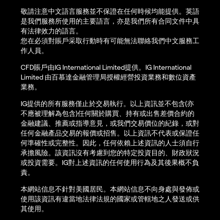
敬請注意中文語言服務並不保證在任何時候均能提供。英語
是我們服務所使用的主要語言，亦是我們所有合同文件中具
有法律效力的語言。
您在必須對賬戶采取行動時有可能無法聯絡我們中文服務工
作人員。
CFD賬戶由IG International Limited提供。IG International
Limited 由百慕達金融管理局授權經營投資業務和數位資產
業務。
IG提供的所有服務僅止於交易執行。以上資訊並不包含(亦
不應被理解為包含)任何關於購買、持有或出售差價合約的
金融建議、推薦或指導意見，或我們交易價位的紀錄，或對
任何金融產品交易的報價或招售。以上資訊不代表或保證任
何準確性或完整性。因此，任何依賴上述資訊的人士須自行
承擔風險。該資訊沒有考慮到您的特定投資目的、財政狀況
或投資需要。IG對上述資訊的任何使用行為及其後果概不負
責。
本網站信息不針對美國居民。本網站信息不向身處與發佈或
使用該資訊有違當地法律法規的國家或管轄地之人發送或供
其使用。