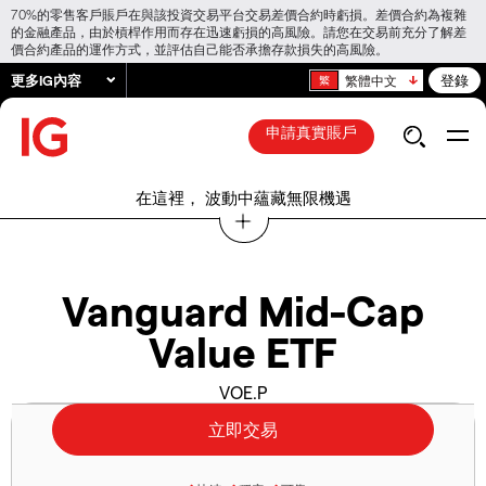
70%的零售客戶賬戶在與該投資交易平台交易差價合約時虧損。差價合約為複雜
的金融產品，由於槓桿作用而存在迅速虧損的高風險。請您在交易前充分了解差
價合約產品的運作方式，並評估自己能否承擔存款損失的高風險。
更多IG內容
登錄
繁體中文
申請真實賬戶
在這裡， 波動中蘊藏無限機遇
Vanguard Mid-Cap
Value ETF
VOE.P