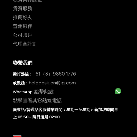
貴賓服務
推薦好友
營銷夥伴
公司賬戶
代理商計劃
聯繫我們
+61（3）9860 1776
撥打熱線
：
helpdesk.cn@ig.com
或致函：
點擊此處
WhatsApp:
點擊查看其它熱線電話
廣東話/普通話客服營業時間：星期一至星期五新加坡時間早
上 05:30 – 隔日淩晨 02:00