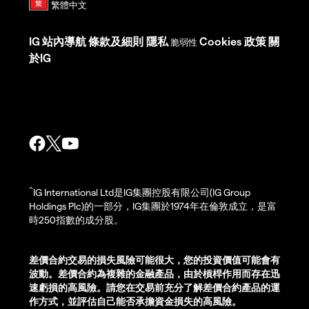
IG
站內導航
條款及細則
隱私
Cookies 政策
關
脆弱性
於IG
^
IG International Ltd是IG集團控股有限公司(IG Group
Holdings Plc)的一部分，IG集團於1974年在倫敦成立，是富
時250指數的成分股。
差價合約交易的損失風險可能很大，您的投資價值可能會有
波動。差價合約為複雜的金融產品，由於槓桿作用而存在迅
速虧損的高風險。請您在交易前充分了解差價合約產品的運
作方式，並評估自己能否承擔資金損失的高風險。