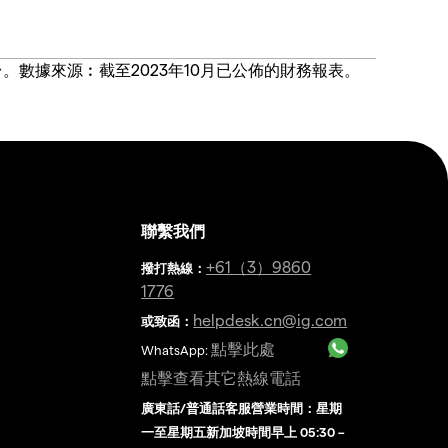
價合約交易平台。數據來源︰截至2023年10月已公佈的財務報表。
聯繫我們
金
+61（3）9860
撥打熱線
：
1776
helpdesk.cn@ig.com
或致函：
點擊此處
WhatsApp:
點擊查看其它熱線電話
廣東話/普通話客服營業時間：星期
一至星期五新加坡時間早上 05:30 –