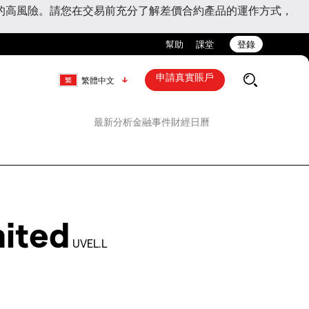
的高風險。請您在交易前充分了解差價合約產品的運作方式，
幫助
課堂
登錄
申請真實賬戶
繁體中文
最新分析
金融事件
財經日曆
mited
UVEL.L