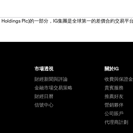
IG Group Holdings Plc)的一部分，IG集團是全球第一的差
市場透視
關於IG
財經新聞與評論
收費與保證
金融市場交易策略
貴賓服務
財經日曆
推薦好友
信號中心
營銷夥伴
公司賬戶
代理商計劃