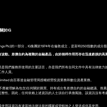
關於IG
up Holdings Plc)的一部分，IG集團於1974年在倫敦成立，是富時250指數的成分
有波動。差價合約為複雜的金融產品，由於槓桿作用而存在迅速虧損的高
語是我們服務所使用的主要語言，亦是我們所有合同文件中具有法律效力
工作人員。
ernational Limited 由百慕達金融管理局授權經營投資業務和數位資產業務。
亦不應被理解為包含)任何關於購買、持有或出售差價合約的金融建議、推
完整性。因此，任何依賴上述資訊的人士須自行承擔風險。該資訊沒有考慮
或使用該資訊有違當地法律法規的國家或管轄地之人發送或供其使用。