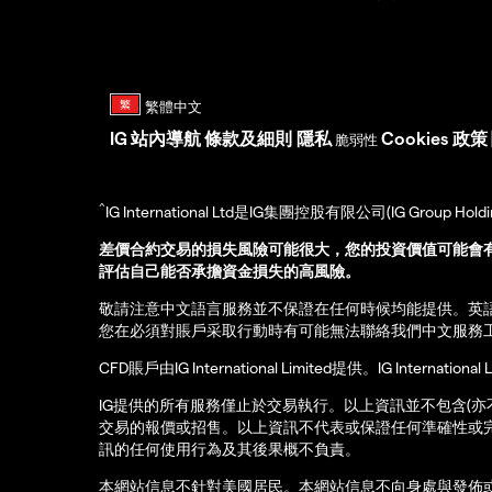
IG
站內導航
條款及細則
隱私
Cookies 政策
脆弱性
^
IG International Ltd是IG集團控股有限公司(IG Gro
差價合約交易的損失風險可能很大，您的投資價值可能會
評估自己能否承擔資金損失的高風險。
敬請注意中文語言服務並不保證在任何時候均能提供。英
您在必須對賬戶采取行動時有可能無法聯絡我們中文服務
CFD賬戶由IG International Limited提供。IG Int
IG提供的所有服務僅止於交易執行。以上資訊並不包含(
交易的報價或招售。以上資訊不代表或保證任何準確性或
訊的任何使用行為及其後果概不負責。
本網站信息不針對美國居民。本網站信息不向身處與發佈