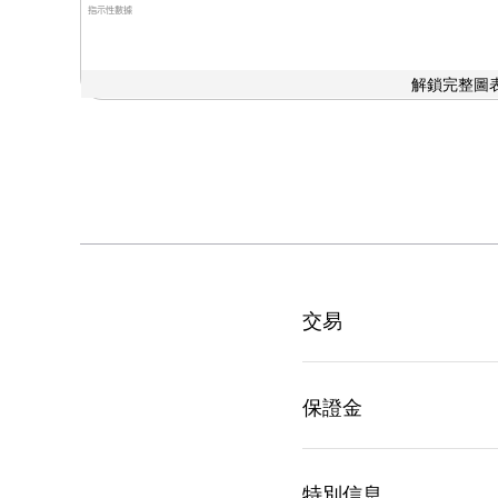
指示性數據
解鎖完整圖表