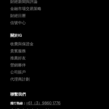
財經新聞與評論
金融市場交易策略
財經日曆
信號中心
關於IG
收費與保證金
貴賓服務
推薦好友
營銷夥伴
公司賬戶
代理商計劃
聯繫我們
+61（3）9860 1776
撥打熱線
：