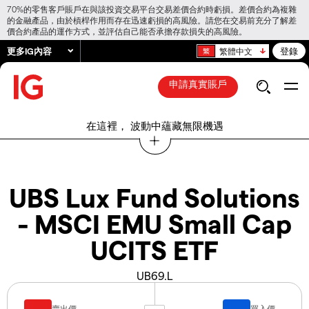
70%的零售客戶賬戶在與該投資交易平台交易差價合約時虧損。差價合約為複雜
的金融產品，由於槓桿作用而存在迅速虧損的高風險。請您在交易前充分了解差
價合約產品的運作方式，並評估自己能否承擔存款損失的高風險。
更多IG內容
登錄
繁體中文
申請真實賬戶
在這裡， 波動中蘊藏無限機遇
UBS Lux Fund Solutions
- MSCI EMU Small Cap
UCITS ETF
UB69.L
賣出價
買入價