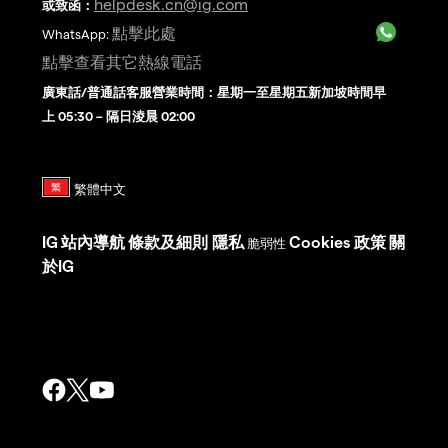
helpdesk.cn@ig.com
或致函：
點擊此處
WhatsApp:
點擊查看其它熱線電話
廣東話/普通話客服營業時間：星期一至星期五新加坡時間早
上 05:30 – 隔日淩晨 02:00
IG
站內導航
條款及細則
隱私
Cookies 政策
關
脆弱性
於IG