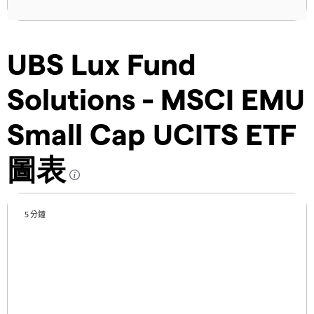
UBS Lux Fund
Solutions - MSCI EMU
Small Cap UCITS ETF
圖表
5 分鐘