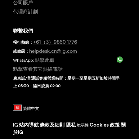
公司賬戶
代理商計劃
聯繫我們
+61（3）9860 1776
撥打熱線
：
helpdesk.cn@ig.com
或致函：
點擊此處
WhatsApp:
點擊查看其它熱線電話
廣東話/普通話客服營業時間：星期一至星期五新加坡時間早
上 05:30 – 隔日淩晨 02:00
IG
站內導航
條款及細則
隱私
Cookies 政策
關
脆弱性
於IG