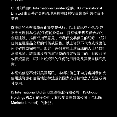
CFD賬戶由IG International Limited提供。IG International
Limited 由百慕達金融管理局授權經營投資業務和數位資產
業務。
IG提供的所有服務僅止於交易執行。以上資訊並不包含(亦
不應被理解為包含)任何關於購買、持有或出售差價合約的
金融建議、推薦或指導意見，或我們交易價位的紀錄，或對
任何金融產品交易的報價或招售。以上資訊不代表或保證任
何準確性或完整性。因此，任何依賴上述資訊的人士須自行
承擔風險。該資訊沒有考慮到您的特定投資目的、財政狀況
或投資需要。IG對上述資訊的任何使用行為及其後果概不負
責。
本網站信息不針對美國居民。本網站信息不向身處與發佈或
使用該資訊有違當地法律法規的國家或管轄地之人發送或供
其使用。
IG International Ltd 是 IG集團控股有限公司（IG Group
Holdings PLC）的子公司，其接受集團附属公司（包括IG
Markets Limited）的服務。