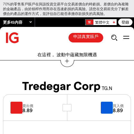
70%的零售客戶賬戶在與該投資交易平台交易差價合約時虧損。差價合約為複雜
的金融產品，由於槓桿作用而存在迅速虧損的高風險。請您在交易前充分了解差
價合約產品的運作方式，並評估自己能否承擔存款損失的高風險。
更多IG內容
登錄
繁體中文
申請真實賬戶
在這裡， 波動中蘊藏無限機遇
Tredegar Corp
TG.N
賣出價
買入價
8.89
8.89