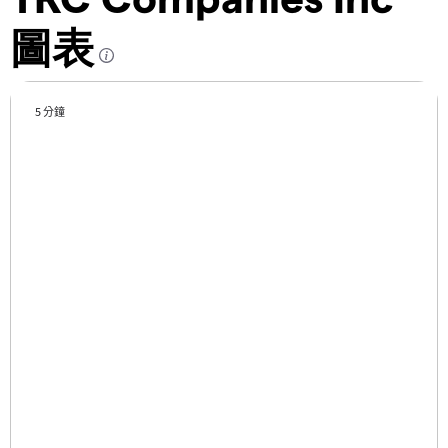
圖表
5 分鐘