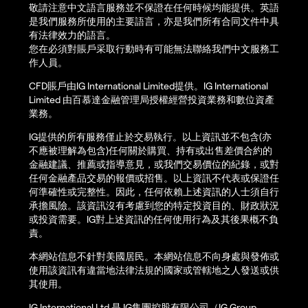
敬請注意中文語言服務並不保證在任何時候均能提供。英語
是我們服務所使用的主要語言，亦是我們所有合同文件中具
有法律效力的語言。
您在必須對賬戶采取行動時有可能無法聯絡我們中文服務工
作人員。
CFD賬戶由IG International Limited提供。IG International
Limited 由百慕達金融管理局授權經營投資業務和數位資產
業務。
IG提供的所有服務僅止於交易執行。以上資訊並不包含(亦
不應被理解為包含)任何關於購買、持有或出售差價合約的
金融建議、推薦或指導意見，或我們交易價位的紀錄，或對
任何金融產品交易的報價或招售。以上資訊不代表或保證任
何準確性或完整性。因此，任何依賴上述資訊的人士須自行
承擔風險。該資訊沒有考慮到您的特定投資目的、財政狀況
或投資需要。IG對上述資訊的任何使用行為及其後果概不負
責。
本網站信息不針對美國居民。本網站信息不向身處與發佈或
使用該資訊有違當地法律法規的國家或管轄地之人發送或供
其使用。
IG International Ltd 是 IG集團控股有限公司（IG Group