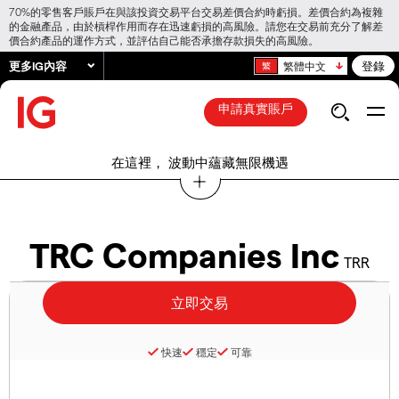
70%的零售客戶賬戶在與該投資交易平台交易差價合約時虧損。差價合約為複雜
的金融產品，由於槓桿作用而存在迅速虧損的高風險。請您在交易前充分了解差
價合約產品的運作方式，並評估自己能否承擔存款損失的高風險。
更多IG內容
登錄
繁體中文
申請真實賬戶
在這裡， 波動中蘊藏無限機遇
TRC Companies Inc
TRR
快速
穩定
可靠