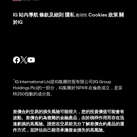
IG
站內導航
條款及細則
隱私
Cookies 政策
關
脆弱性
於IG
^
IG International Ltd是IG集團控股有限公司(IG Group
Holdings Plc)的一部分，IG集團於1974年在倫敦成立，是富
時250指數的成分股。
差價合約交易的損失風險可能很大，您的投資價值可能會有
波動。差價合約為複雜的金融產品，由於槓桿作用而存在迅
速虧損的高風險。請您在交易前充分了解差價合約產品的運
作方式，並評估自己能否承擔資金損失的高風險。