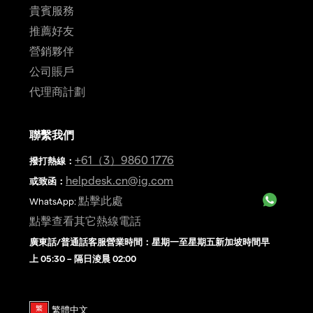
貴賓服務
推薦好友
營銷夥伴
公司賬戶
代理商計劃
聯繫我們
+61（3）9860 1776
撥打熱線
：
helpdesk.cn@ig.com
或致函：
點擊此處
WhatsApp:
點擊查看其它熱線電話
廣東話/普通話客服營業時間：星期一至星期五新加坡時間早
上 05:30 – 隔日淩晨 02:00