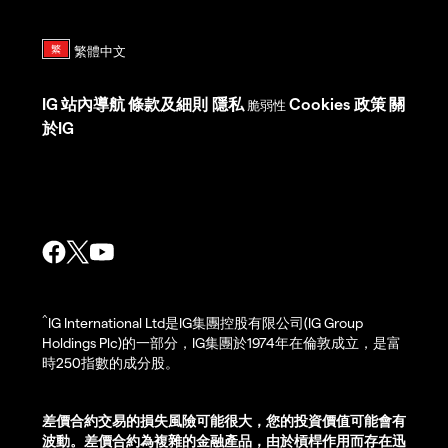
IG
站內導航
條款及細則
隱私
Cookies 政策
關
脆弱性
於IG
^
IG International Ltd是IG集團控股有限公司(IG Group
Holdings Plc)的一部分，IG集團於1974年在倫敦成立，是富
時250指數的成分股。
差價合約交易的損失風險可能很大，您的投資價值可能會有
波動。差價合約為複雜的金融產品，由於槓桿作用而存在迅