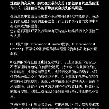
速虧損的高風險。請您在交易前充分了解差價合約產品的運
作方式，並評估自己能否承擔資金損失的高風險。
敬請注意中文語言服務並不保證在任何時候均能提供。英語
是我們服務所使用的主要語言，亦是我們所有合同文件中具
有法律效力的語言。
您在必須對賬戶采取行動時有可能無法聯絡我們中文服務工
作人員。
CFD賬戶由IG International Limited提供。IG International
Limited 由百慕達金融管理局授權經營投資業務和數位資產
業務。
IG提供的所有服務僅止於交易執行。以上資訊並不包含(亦
不應被理解為包含)任何關於購買、持有或出售差價合約的
金融建議、推薦或指導意見，或我們交易價位的紀錄，或對
任何金融產品交易的報價或招售。以上資訊不代表或保證任
何準確性或完整性。因此，任何依賴上述資訊的人士須自行
承擔風險。該資訊沒有考慮到您的特定投資目的、財政狀況
或投資需要。IG對上述資訊的任何使用行為及其後果概不負
責。
本網站信息不針對美國居民。本網站信息不向身處與發佈或