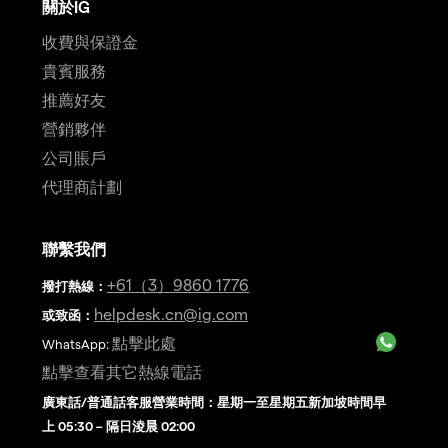
關於IG
收費與保證金
貴賓服務
推薦好友
營銷夥伴
公司賬戶
代理商計劃
聯繫我們
+61（3）9860 1776
撥打熱線
：
helpdesk.cn@ig.com
或致函：
點擊此處
WhatsApp:
點擊查看其它熱線電話
廣東話/普通話客服營業時間：星期一至星期五新加坡時間早
上 05:30 – 隔日淩晨 02:00