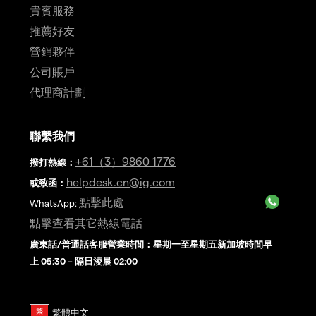
貴賓服務
推薦好友
營銷夥伴
公司賬戶
代理商計劃
聯繫我們
+61（3）9860 1776
撥打熱線
：
helpdesk.cn@ig.com
或致函：
點擊此處
WhatsApp:
點擊查看其它熱線電話
廣東話/普通話客服營業時間：星期一至星期五新加坡時間早
上 05:30 – 隔日淩晨 02:00