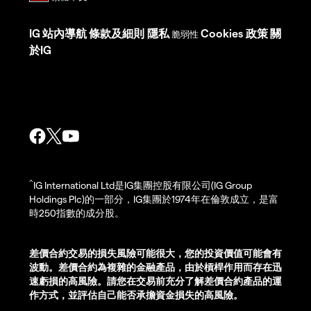
IG
站內導航
條款及細則
隱私
Cookies 政策
關
脆弱性
於IG
^
IG International Ltd是IG集團控股有限公司(IG Group
Holdings Plc)的一部分，IG集團於1974年在倫敦成立，是富
時250指數的成分股。
差價合約交易的損失風險可能很大，您的投資價值可能會有
波動。差價合約為複雜的金融產品，由於槓桿作用而存在迅
速虧損的高風險。請您在交易前充分了解差價合約產品的運
作方式，並評估自己能否承擔資金損失的高風險。