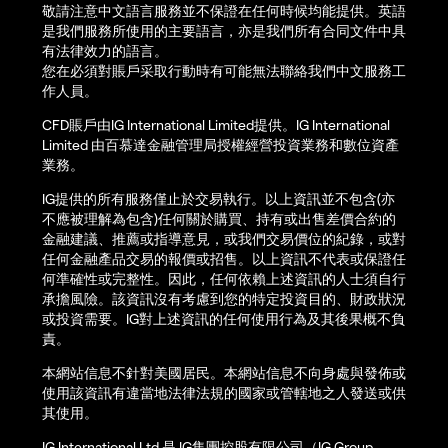
敬請注意中文語言服務並不保證在任何時候均能提供。英語
是我們服務所使用的主要語言，亦是我們所有合同文件中具
有法律效力的語言。
您在必須對賬戶采取行動時有可能無法聯絡我們中文服務工
作人員。
CFD賬戶由IG International Limited提供。IG International
Limited 由百慕達金融管理局授權經營投資業務和數位資產
業務。
IG提供的所有服務僅止於交易執行。以上資訊並不包含(亦
不應被理解為包含)任何關於購買、持有或出售差價合約的
金融建議、推薦或指導意見，或我們交易價位的紀錄，或對
任何金融產品交易的報價或招售。以上資訊不代表或保證任
何準確性或完整性。因此，任何依賴上述資訊的人士須自行
承擔風險。該資訊沒有考慮到您的特定投資目的、財政狀況
或投資需要。IG對上述資訊的任何使用行為及其後果概不負
責。
本網站信息不針對美國居民。本網站信息不向身處與發佈或
使用該資訊有違當地法律法規的國家或管轄地之人發送或供
其使用。
IG International Ltd 是 IG集團控股有限公司（IG Group