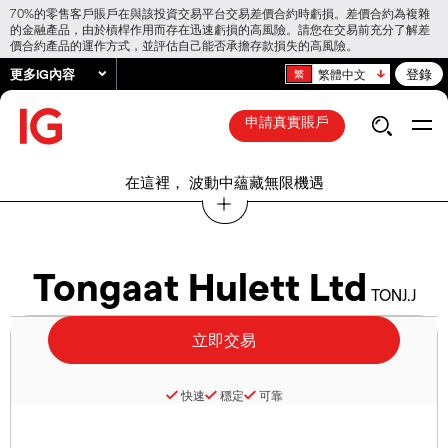
70%的零售客戶賬戶在與該投資交易平台交易差價合約時虧損。差價合約為複雜
的金融產品，由於槓桿作用而存在迅速虧損的高風險。請您在交易前充分了解差
價合約產品的運作方式，並評估自己能否承擔存款損失的高風險。
更多IG內容
登錄
繁體中文
申請真實賬戶
在這裡， 波動中蘊藏無限機遇
Tongaat Hulett Ltd
TONJ.J
快速
穩定
可靠