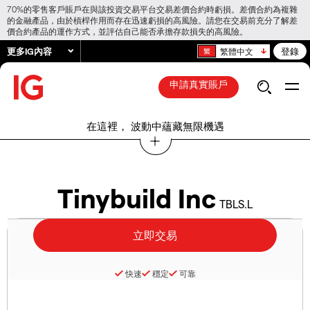
70%的零售客戶賬戶在與該投資交易平台交易差價合約時虧損。差價合約為複雜
的金融產品，由於槓桿作用而存在迅速虧損的高風險。請您在交易前充分了解差
價合約產品的運作方式，並評估自己能否承擔存款損失的高風險。
更多IG內容
登錄
繁體中文
申請真實賬戶
在這裡， 波動中蘊藏無限機遇
Tinybuild Inc
TBLS.L
快速
穩定
可靠