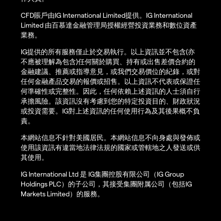
CFD賬戶由IG International Limited提供。IG International
Limited 由百慕達金融管理局授權經營投資業務和數位資產
業務。
IG提供的所有服務僅止於交易執行。以上資訊並不包含(亦
不應被理解為包含)任何關於購買、持有或出售差價合約的
金融建議、推薦或指導意見，或我們交易價位的紀錄，或對
任何金融產品交易的報價或招售。以上資訊不代表或保證任
何準確性或完整性。因此，任何依賴上述資訊的人士須自行
承擔風險。該資訊沒有考慮到您的特定投資目的、財政狀況
或投資需要。IG對上述資訊的任何使用行為及其後果概不負
責。
本網站信息不針對美國居民。本網站信息不向身處與發佈或
使用該資訊有違當地法律法規的國家或管轄地之人發送或供
其使用。
IG International Ltd 是 IG集團控股有限公司（IG Group
Holdings PLC）的子公司，其接受集團附属公司（包括IG
Markets Limited）的服務。