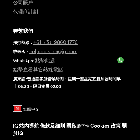
公司賬戶
代理商計劃
聯繫我們
+61（3）9860 1776
撥打熱線
：
helpdesk.cn@ig.com
或致函：
點擊此處
WhatsApp:
點擊查看其它熱線電話
廣東話/普通話客服營業時間：星期一至星期五新加坡時間早
上 05:30 – 隔日淩晨 02:00
IG
站內導航
條款及細則
隱私
Cookies 政策
關
脆弱性
於IG