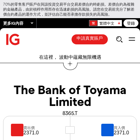
70%的零售客戶賬戶在與該投資交易平台交易差價合約時虧損。差價合約為複雜
的金融產品，由於槓桿作用而存在迅速虧損的高風險。請您在交易前充分了解差
價合約產品的運作方式，並評估自己能否承擔存款損失的高風險。
更多IG內容
登錄
繁體中文
申請真實賬戶
在這裡， 波動中蘊藏無限機遇
The Bank of Toyama
Limited
8365.T
賣出價
買入價
2371.0
2371.0