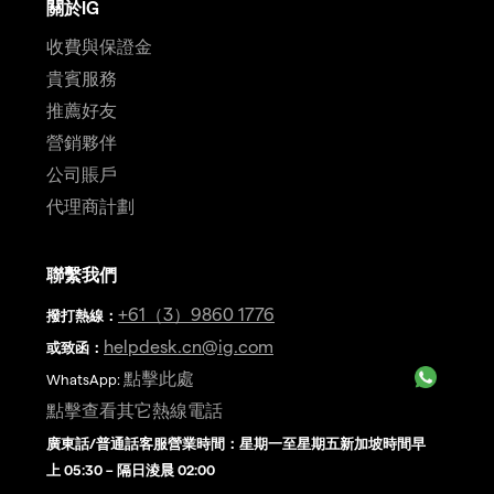
關於IG
收費與保證金
貴賓服務
推薦好友
營銷夥伴
公司賬戶
代理商計劃
聯繫我們
+61（3）9860 1776
撥打熱線
：
helpdesk.cn@ig.com
或致函：
點擊此處
WhatsApp:
點擊查看其它熱線電話
廣東話/普通話客服營業時間：星期一至星期五新加坡時間早
上 05:30 – 隔日淩晨 02:00