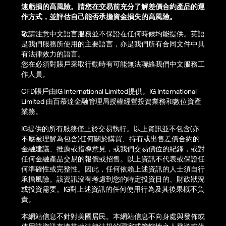
速虧損的高風險。請您在交易前充分了解差價合約產品的運
作方式，並評估自己能否承擔資金損失的高風險。
敬請注意中文語言服務並不保證在任何時候均能提供。英語
是我們服務所使用的主要語言，亦是我們所有合同文件中具
有法律效力的語言。
您在必須對賬戶采取行動時有可能無法聯絡我們中文服務工
作人員。
CFD賬戶由IG International Limited提供。IG International
Limited 由百慕達金融管理局授權經營投資業務和數位資產
業務。
IG提供的所有服務僅止於交易執行。以上資訊並不包含(亦
不應被理解為包含)任何關於購買、持有或出售差價合約的
金融建議、推薦或指導意見，或我們交易價位的紀錄，或對
任何金融產品交易的報價或招售。以上資訊不代表或保證任
何準確性或完整性。因此，任何依賴上述資訊的人士須自行
承擔風險。該資訊沒有考慮到您的特定投資目的、財政狀況
或投資需要。IG對上述資訊的任何使用行為及其後果概不負
責。
本網站信息不針對美國居民。本網站信息不向身處與發佈或