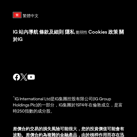
IG
站內導航
條款及細則
隱私
Cookies 政策
關
脆弱性
於IG
^
IG International Ltd是IG集團控股有限公司(IG Group
Holdings Plc)的一部分，IG集團於1974年在倫敦成立，是富
時250指數的成分股。
差價合約交易的損失風險可能很大，您的投資價值可能會有
波動。差價合約為複雜的金融產品，由於槓桿作用而存在迅