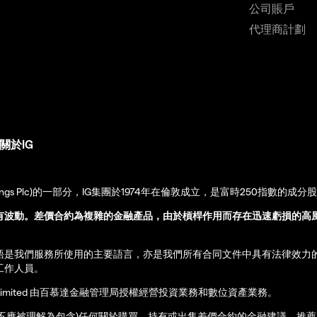
公司賬戶
代理商計劃
關於IG
up Holdings Plc)的一部分，IG集團於1974年在倫敦成立，是富時250指數的成分
有波動。差價合約為複雜的金融產品，由於槓桿作用而存在迅速虧損的高
語是我們服務所使用的主要語言，亦是我們所有合同文件中具有法律效力
工作人員。
ernational Limited 由百慕達金融管理局授權經營投資業務和數位資產業務。
亦不應被理解為包含)任何關於購買、持有或出售差價合約的金融建議、推