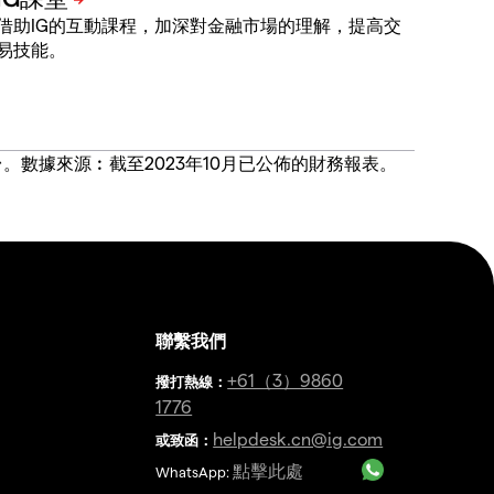
借助IG的互動課程，加深對金融市場的理解，提高交
易技能。
價合約交易平台。數據來源︰截至2023年10月已公佈的財務報表。
聯繫我們
金
+61（3）9860
撥打熱線
：
1776
helpdesk.cn@ig.com
或致函：
點擊此處
WhatsApp: