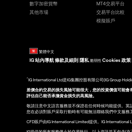
數字加密貨幣
MT4交易平台
其他市場
交易平台比較
模擬賬戶
IG
站內導航
條款及細則
隱私
Cookies 政策
脆弱性
^
IG International Ltd是IG集團控股有限公司(IG Gro
差價合約交易的損失風險可能很大，您的投資價值可能會
評估自己能否承擔資金損失的高風險。
敬請注意中文語言服務並不保證在任何時候均能提供。英
您在必須對賬戶采取行動時有可能無法聯絡我們中文服務
CFD賬戶由IG International Limited提供。IG Int
IG提供的所有服務僅止於交易執行。以上資訊並不包含(