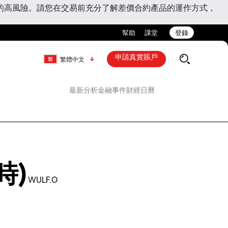
的高風險。請您在交易前充分了解差價合約產品的運作方式，
幫助
課堂
登錄
申請真實賬戶
繁體中文
最新分析
金融事件
財經日曆
時)
WULF.O