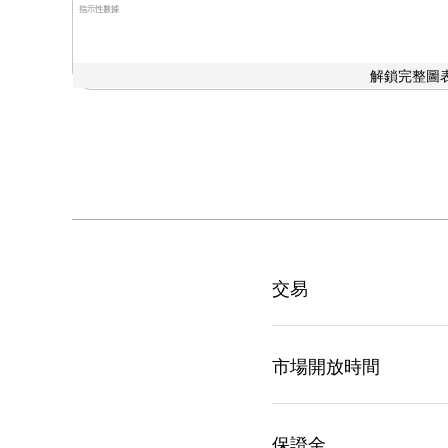
指示性數據
解鎖完整圖表