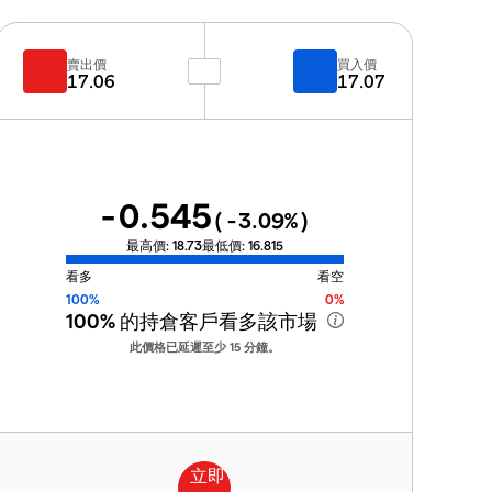
賣出價
買入價
17.06
17.07
-0.545
(
-3.09
%)
最高價:
18.73
最低價:
16.815
看多
看空
100%
0%
100%
的持倉客戶看多該市場
此價格已延遲至少 15 分鐘。