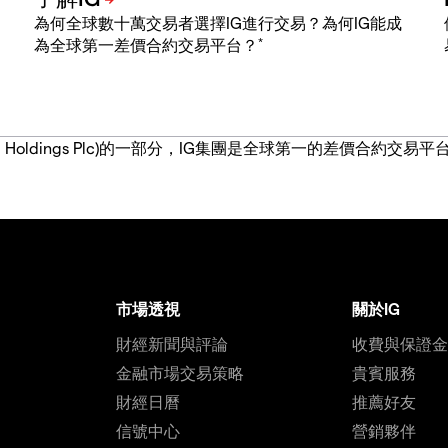
為何全球數十萬交易者選擇IG進行交易？為何IG能成
*
為全球第一差價合約交易平台？
IG Group Holdings Plc)的一部分，IG集團是全球第一的差
市場透視
關於IG
財經新聞與評論
收費與保證
金融市場交易策略
貴賓服務
財經日曆
推薦好友
信號中心
營銷夥伴