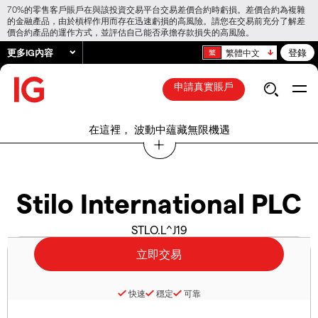
70%的零售客戶賬戶在與該投資交易平台交易差價合約時虧損。差價合約為複雜
的金融產品，由於槓桿作用而存在迅速虧損的高風險。請您在交易前充分了解差
價合約產品的運作方式，並評估自己能否承擔存款損失的高風險。
更多IG內容
登錄
繁體中文
申請真實賬戶
在這裡， 波動中蘊藏無限機遇
Stilo International PLC
STLO.L^J19
快速
穩定
可靠