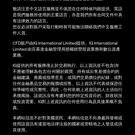
敬請注意中文語言服務並不保證在任何時候均能提供。英語
是我們服務所使用的主要語言，亦是我們所有合同文件中具
有法律效力的語言。
您在必須對賬戶采取行動時有可能無法聯絡我們中文服務工
作人員。
CFD賬戶由IG International Limited提供。IG International
Limited 由百慕達金融管理局授權經營投資業務和數位資產
業務。
IG提供的所有服務僅止於交易執行。以上資訊並不包含(亦
不應被理解為包含)任何關於購買、持有或出售差價合約的
金融建議、推薦或指導意見，或我們交易價位的紀錄，或對
任何金融產品交易的報價或招售。以上資訊不代表或保證任
何準確性或完整性。因此，任何依賴上述資訊的人士須自行
承擔風險。該資訊沒有考慮到您的特定投資目的、財政狀況
或投資需要。IG對上述資訊的任何使用行為及其後果概不負
責。
本網站信息不針對美國居民。本網站信息不向身處與發佈或
使用該資訊有違當地法律法規的國家或管轄地之人發送或供
其使用。