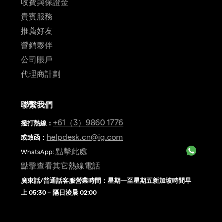
收費與保證金
貴賓服務
推薦好友
營銷夥伴
公司賬戶
代理商計劃
聯繫我們
+61（3）9860 1776
撥打熱線
：
helpdesk.cn@ig.com
或致函：
點擊此處
WhatsApp:
點擊查看其它熱線電話
廣東話/普通話客服營業時間：星期一至星期五新加坡時間早
上 05:30 – 隔日淩晨 02:00