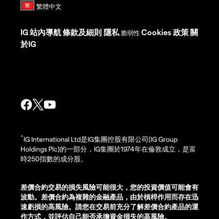
IG
站內導航
條款及細則
隱私
Cookies 政策
關
脆弱性
於IG
^
IG International Ltd是IG集團控股有限公司(IG Group
Holdings Plc)的一部分，IG集團於1974年在倫敦成立，是富
時250指數的成分股。
差價合約交易的損失風險可能很大，您的投資價值可能會有
波動。差價合約為複雜的金融產品，由於槓桿作用而存在迅
速虧損的高風險。請您在交易前充分了解差價合約產品的運
作方式，並評估自己能否承擔資金損失的高風險。