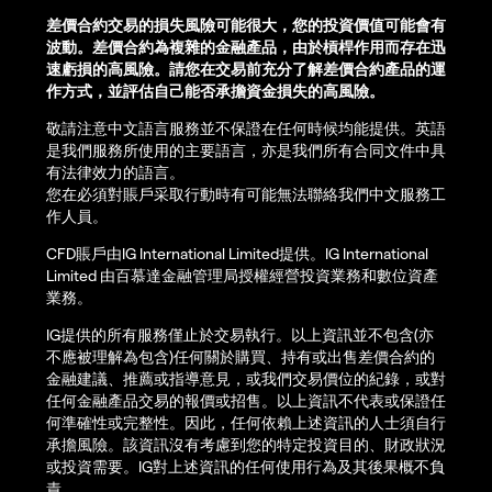
差價合約交易的損失風險可能很大，您的投資價值可能會有
波動。差價合約為複雜的金融產品，由於槓桿作用而存在迅
速虧損的高風險。請您在交易前充分了解差價合約產品的運
作方式，並評估自己能否承擔資金損失的高風險。
敬請注意中文語言服務並不保證在任何時候均能提供。英語
是我們服務所使用的主要語言，亦是我們所有合同文件中具
有法律效力的語言。
您在必須對賬戶采取行動時有可能無法聯絡我們中文服務工
作人員。
CFD賬戶由IG International Limited提供。IG International
Limited 由百慕達金融管理局授權經營投資業務和數位資產
業務。
IG提供的所有服務僅止於交易執行。以上資訊並不包含(亦
不應被理解為包含)任何關於購買、持有或出售差價合約的
金融建議、推薦或指導意見，或我們交易價位的紀錄，或對
任何金融產品交易的報價或招售。以上資訊不代表或保證任
何準確性或完整性。因此，任何依賴上述資訊的人士須自行
承擔風險。該資訊沒有考慮到您的特定投資目的、財政狀況
或投資需要。IG對上述資訊的任何使用行為及其後果概不負
責。