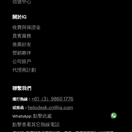
信號中心
關於IG
收費與保證金
貴賓服務
推薦好友
營銷夥伴
公司賬戶
代理商計劃
聯繫我們
+61（3）9860 1776
撥打熱線
：
helpdesk.cn@ig.com
或致函：
點擊此處
WhatsApp:
點擊查看其它熱線電話