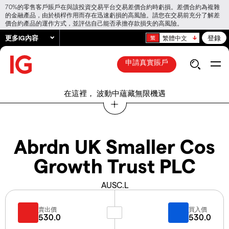
70%的零售客戶賬戶在與該投資交易平台交易差價合約時虧損。差價合約為複雜
的金融產品，由於槓桿作用而存在迅速虧損的高風險。請您在交易前充分了解差
價合約產品的運作方式，並評估自己能否承擔存款損失的高風險。
更多IG內容
登錄
繁體中文
申請真實賬戶
在這裡， 波動中蘊藏無限機遇
Abrdn UK Smaller Cos
Growth Trust PLC
AUSC.L
賣出價
買入價
530.0
530.0