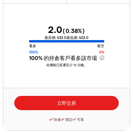
2.0
(
0.38
%)
最高價:
532.0
最低價:
522.0
看多
看空
100%
0%
100%
的持倉客戶看多該市場
此價格已延遲至少 15 分鐘。
快速
穩定
可靠