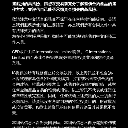
速虧損的高風險。請您在交易前充分了解差價合約產品的運
作方式，並評估自己能否承擔資金損失的高風險。
敬請注意中文語言服務並不保證在任何時候均能提供。英語
是我們服務所使用的主要語言，亦是我們所有合同文件中具
有法律效力的語言。
您在必須對賬戶采取行動時有可能無法聯絡我們中文服務工
作人員。
CFD賬戶由IG International Limited提供。IG International
Limited 由百慕達金融管理局授權經營投資業務和數位資產
業務。
IG提供的所有服務僅止於交易執行。以上資訊並不包含(亦
不應被理解為包含)任何關於購買、持有或出售差價合約的
金融建議、推薦或指導意見，或我們交易價位的紀錄，或對
任何金融產品交易的報價或招售。以上資訊不代表或保證任
何準確性或完整性。因此，任何依賴上述資訊的人士須自行
承擔風險。該資訊沒有考慮到您的特定投資目的、財政狀況
或投資需要。IG對上述資訊的任何使用行為及其後果概不負
責。
本網站信息不針對美國居民。本網站信息不向身處與發佈或