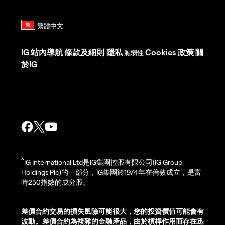
IG
站內導航
條款及細則
隱私
Cookies 政策
關
脆弱性
於IG
^
IG International Ltd是IG集團控股有限公司(IG Group
Holdings Plc)的一部分，IG集團於1974年在倫敦成立，是富
時250指數的成分股。
差價合約交易的損失風險可能很大，您的投資價值可能會有
波動。差價合約為複雜的金融產品，由於槓桿作用而存在迅