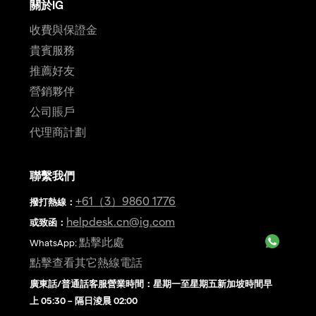
關於IG
收費與保證金
貴賓服務
推薦好友
營銷夥伴
公司賬戶
代理商計劃
聯繫我們
+61（3）9860 1776
撥打熱線
：
helpdesk.cn@ig.com
或致函：
點擊此處
WhatsApp:
點擊查看其它熱線電話
廣東話/普通話客服營業時間：星期一至星期五新加坡時間早
上 05:30 – 隔日淩晨 02:00