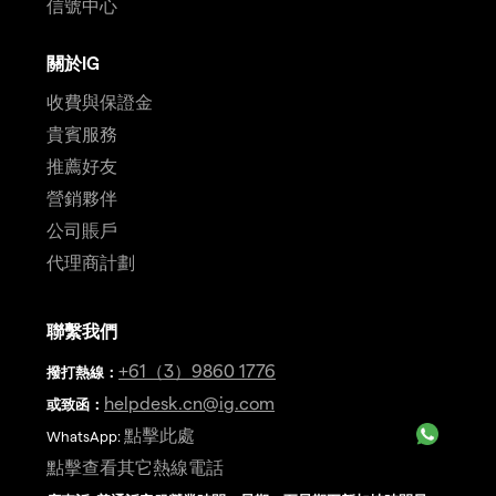
信號中心
關於IG
收費與保證金
貴賓服務
推薦好友
營銷夥伴
公司賬戶
代理商計劃
聯繫我們
+61（3）9860 1776
撥打熱線
：
helpdesk.cn@ig.com
或致函：
點擊此處
WhatsApp:
點擊查看其它熱線電話