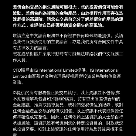
差價合約交易的損失風險可能很大，您的投資價值可能會有
波動。差價合約為複雜的金融產品，由於槓桿作用而存在迅
速虧損的高風險。請您在交易前充分了解差價合約產品的運
作方式，並評估自己能否承擔資金損失的高風險。
敬請注意中文語言服務並不保證在任何時候均能提供。英語
是我們服務所使用的主要語言，亦是我們所有合同文件中具
有法律效力的語言。
您在必須對賬戶采取行動時有可能無法聯絡我們中文服務工
作人員。
CFD賬戶由IG International Limited提供。IG International
Limited 由百慕達金融管理局授權經營投資業務和數位資產
業務。
IG提供的所有服務僅止於交易執行。以上資訊並不包含(亦
不應被理解為包含)任何關於購買、持有或出售差價合約的
金融建議、推薦或指導意見，或我們交易價位的紀錄，或對
任何金融產品交易的報價或招售。以上資訊不代表或保證任
何準確性或完整性。因此，任何依賴上述資訊的人士須自行
承擔風險。該資訊沒有考慮到您的特定投資目的、財政狀況
或投資需要。IG對上述資訊的任何使用行為及其後果概不負
責。