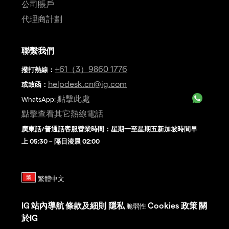
公司賬戶
代理商計劃
聯繫我們
+61（3）9860 1776
撥打熱線
：
helpdesk.cn@ig.com
或致函：
點擊此處
WhatsApp:
點擊查看其它熱線電話
廣東話/普通話客服營業時間：星期一至星期五新加坡時間早
上 05:30 – 隔日淩晨 02:00
IG
站內導航
條款及細則
隱私
Cookies 政策
關
脆弱性
於IG