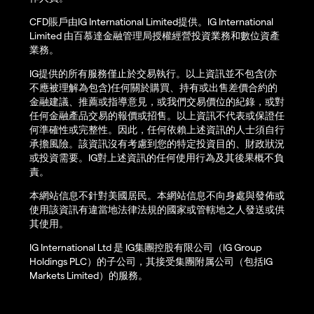
CFD賬戶由IG International Limited提供。IG International
Limited 由百慕達金融管理局授權經營投資業務和數位資產
業務。
IG提供的所有服務僅止於交易執行。以上資訊並不包含(亦
不應被理解為包含)任何關於購買、持有或出售差價合約的
金融建議、推薦或指導意見，或我們交易價位的紀錄，或對
任何金融產品交易的報價或招售。以上資訊不代表或保證任
何準確性或完整性。因此，任何依賴上述資訊的人士須自行
承擔風險。該資訊沒有考慮到您的特定投資目的、財政狀況
或投資需要。IG對上述資訊的任何使用行為及其後果概不負
責。
本網站信息不針對美國居民。本網站信息不向身處與發佈或
使用該資訊有違當地法律法規的國家或管轄地之人發送或供
其使用。
IG International Ltd 是 IG集團控股有限公司（IG Group
Holdings PLC）的子公司，其接受集團附属公司（包括IG
Markets Limited）的服務。