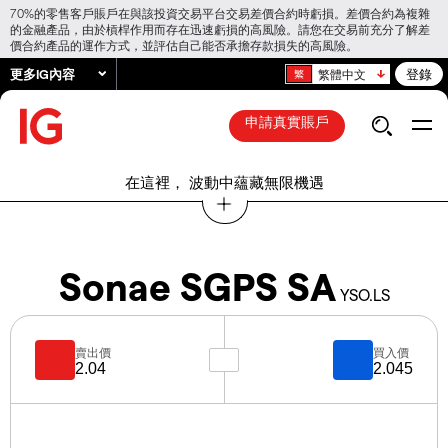
70%的零售客戶賬戶在與該投資交易平台交易差價合約時虧損。差價合約為複雜
的金融產品，由於槓桿作用而存在迅速虧損的高風險。請您在交易前充分了解差
價合約產品的運作方式，並評估自己能否承擔存款損失的高風險。
更多IG內容
登錄
繁體中文
申請真實賬戶
在這裡， 波動中蘊藏無限機遇
Sonae SGPS SA
YSO.LS
賣出價
買入價
2.04
2.045