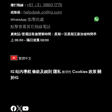
+61（3）9860 1776
撥打熱線
：
helpdesk.cn@ig.com
或致函：
點擊此處
WhatsApp:
點擊查看其它熱線電話
廣東話/普通話客服營業時間：星期一至星期五新加坡時間早
上 05:30 – 隔日淩晨 02:00
IG
站內導航
條款及細則
隱私
Cookies 政策
關
脆弱性
於IG