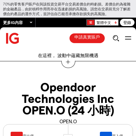
70%的零售客戶賬戶在與該投資交易平台交易差價合約時虧損。差價合約為複雜
的金融產品，由於槓桿作用而存在迅速虧損的高風險。請您在交易前充分了解差
價合約產品的運作方式，並評估自己能否承擔存款損失的高風險。
更多IG內容
登錄
繁體中文
申請真實賬戶
在這裡， 波動中蘊藏無限機遇
Opendoor
Technologies Inc
OPEN.O (24 小時)
OPEN.O
賣出價
買入價