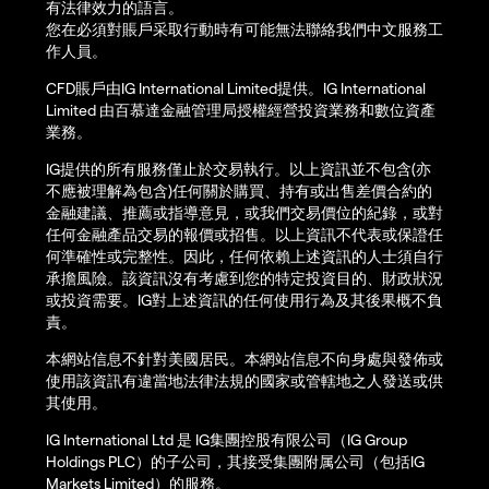
有法律效力的語言。
您在必須對賬戶采取行動時有可能無法聯絡我們中文服務工
作人員。
CFD賬戶由IG International Limited提供。IG International
Limited 由百慕達金融管理局授權經營投資業務和數位資產
業務。
IG提供的所有服務僅止於交易執行。以上資訊並不包含(亦
不應被理解為包含)任何關於購買、持有或出售差價合約的
金融建議、推薦或指導意見，或我們交易價位的紀錄，或對
任何金融產品交易的報價或招售。以上資訊不代表或保證任
何準確性或完整性。因此，任何依賴上述資訊的人士須自行
承擔風險。該資訊沒有考慮到您的特定投資目的、財政狀況
或投資需要。IG對上述資訊的任何使用行為及其後果概不負
責。
本網站信息不針對美國居民。本網站信息不向身處與發佈或
使用該資訊有違當地法律法規的國家或管轄地之人發送或供
其使用。
IG International Ltd 是 IG集團控股有限公司（IG Group
Holdings PLC）的子公司，其接受集團附属公司（包括IG
Markets Limited）的服務。