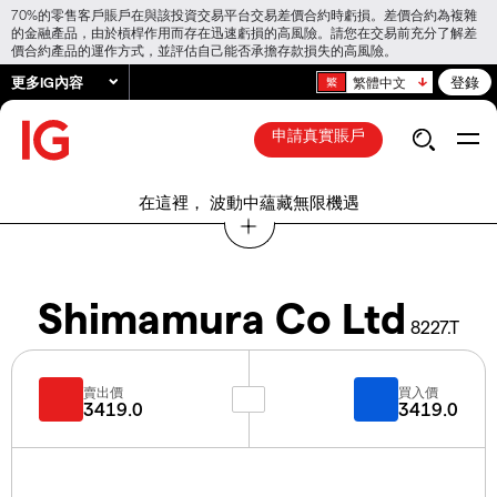
70%的零售客戶賬戶在與該投資交易平台交易差價合約時虧損。差價合約為複雜
的金融產品，由於槓桿作用而存在迅速虧損的高風險。請您在交易前充分了解差
價合約產品的運作方式，並評估自己能否承擔存款損失的高風險。
更多IG內容
登錄
繁體中文
申請真實賬戶
在這裡， 波動中蘊藏無限機遇
Shimamura Co Ltd
8227.T
賣出價
買入價
3419.0
3419.0