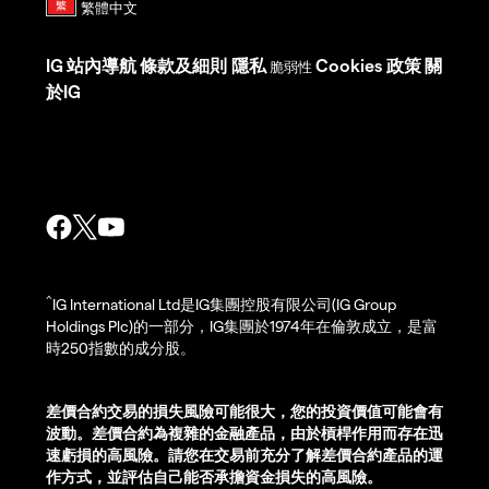
IG
站內導航
條款及細則
隱私
Cookies 政策
關
脆弱性
於IG
^
IG International Ltd是IG集團控股有限公司(IG Group
Holdings Plc)的一部分，IG集團於1974年在倫敦成立，是富
時250指數的成分股。
差價合約交易的損失風險可能很大，您的投資價值可能會有
波動。差價合約為複雜的金融產品，由於槓桿作用而存在迅
速虧損的高風險。請您在交易前充分了解差價合約產品的運
作方式，並評估自己能否承擔資金損失的高風險。