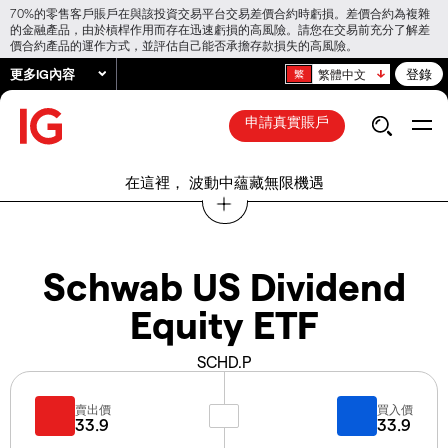
70%的零售客戶賬戶在與該投資交易平台交易差價合約時虧損。差價合約為複雜
的金融產品，由於槓桿作用而存在迅速虧損的高風險。請您在交易前充分了解差
價合約產品的運作方式，並評估自己能否承擔存款損失的高風險。
更多IG內容
登錄
繁體中文
申請真實賬戶
在這裡， 波動中蘊藏無限機遇
Schwab US Dividend
Equity ETF
SCHD.P
賣出價
買入價
33.9
33.9