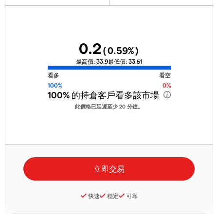
0.2
(
0.59
%)
最高價:
33.9
最低價:
33.51
看多
看空
100%
0%
100%
的持倉客戶看多該市場
此價格已延遲至少 20 分鐘。
快速
穩定
可靠