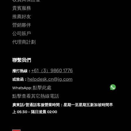
貴賓服務
推薦好友
營銷夥伴
公司賬戶
代理商計劃
聯繫我們
+61（3）9860 1776
撥打熱線
：
helpdesk.cn@ig.com
或致函：
點擊此處
WhatsApp:
點擊查看其它熱線電話
廣東話/普通話客服營業時間：星期一至星期五新加坡時間早
上 05:30 – 隔日淩晨 02:00