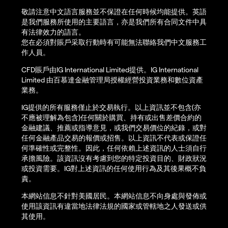
敬請注意中文語言服務並不保證在任何時候均能提供。英語
是我們服務所使用的主要語言，亦是我們所有合同文件中具
有法律效力的語言。
您在必須對賬戶采取行動時有可能無法聯絡我們中文服務工
作人員。
CFD賬戶由IG International Limited提供。IG International
Limited 由百慕達金融管理局授權經營投資業務和數位資產
業務。
IG提供的所有服務僅止於交易執行。以上資訊並不包含(亦
不應被理解為包含)任何關於購買、持有或出售差價合約的
金融建議、推薦或指導意見，或我們交易價位的紀錄，或對
任何金融產品交易的報價或招售。以上資訊不代表或保證任
何準確性或完整性。因此，任何依賴上述資訊的人士須自行
承擔風險。該資訊沒有考慮到您的特定投資目的、財政狀況
或投資需要。IG對上述資訊的任何使用行為及其後果概不負
責。
本網站信息不針對美國居民。本網站信息不向身處與發佈或
使用該資訊有違當地法律法規的國家或管轄地之人發送或供
其使用。