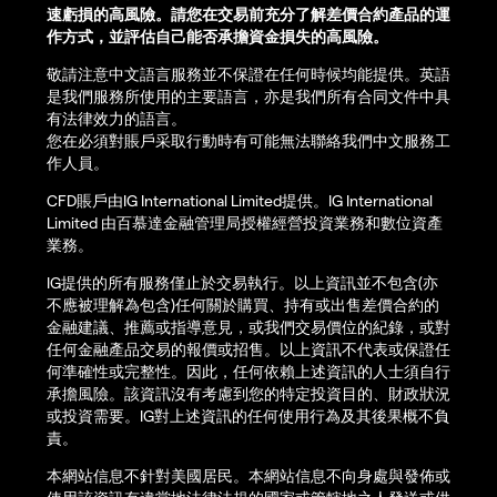
速虧損的高風險。請您在交易前充分了解差價合約產品的運
作方式，並評估自己能否承擔資金損失的高風險。
敬請注意中文語言服務並不保證在任何時候均能提供。英語
是我們服務所使用的主要語言，亦是我們所有合同文件中具
有法律效力的語言。
您在必須對賬戶采取行動時有可能無法聯絡我們中文服務工
作人員。
CFD賬戶由IG International Limited提供。IG International
Limited 由百慕達金融管理局授權經營投資業務和數位資產
業務。
IG提供的所有服務僅止於交易執行。以上資訊並不包含(亦
不應被理解為包含)任何關於購買、持有或出售差價合約的
金融建議、推薦或指導意見，或我們交易價位的紀錄，或對
任何金融產品交易的報價或招售。以上資訊不代表或保證任
何準確性或完整性。因此，任何依賴上述資訊的人士須自行
承擔風險。該資訊沒有考慮到您的特定投資目的、財政狀況
或投資需要。IG對上述資訊的任何使用行為及其後果概不負
責。
本網站信息不針對美國居民。本網站信息不向身處與發佈或