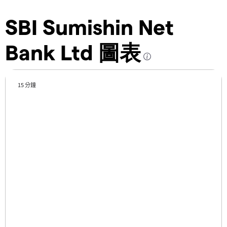
SBI Sumishin Net
Bank Ltd 圖表
15 分鐘