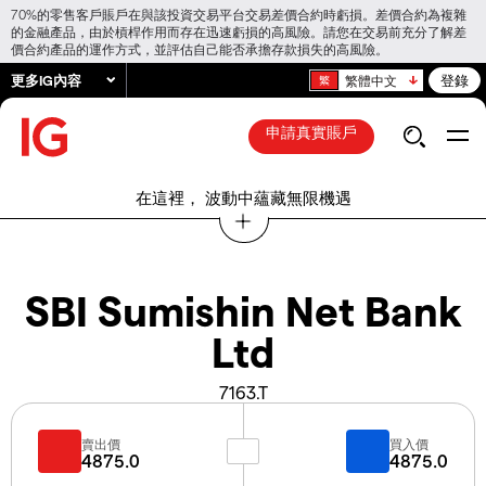
70%的零售客戶賬戶在與該投資交易平台交易差價合約時虧損。差價合約為複雜
的金融產品，由於槓桿作用而存在迅速虧損的高風險。請您在交易前充分了解差
價合約產品的運作方式，並評估自己能否承擔存款損失的高風險。
更多IG內容
登錄
繁體中文
申請真實賬戶
在這裡， 波動中蘊藏無限機遇
SBI Sumishin Net Bank
Ltd
7163.T
賣出價
買入價
4875.0
4875.0