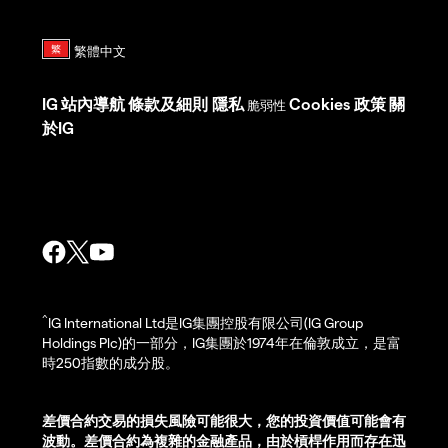
IG
站內導航
條款及細則
隱私
Cookies 政策
關
脆弱性
於IG
^
IG International Ltd是IG集團控股有限公司(IG Group
Holdings Plc)的一部分，IG集團於1974年在倫敦成立，是富
時250指數的成分股。
差價合約交易的損失風險可能很大，您的投資價值可能會有
波動。差價合約為複雜的金融產品，由於槓桿作用而存在迅