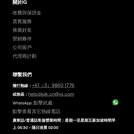
關於IG
收費與保證金
貴賓服務
推薦好友
營銷夥伴
公司賬戶
代理商計劃
聯繫我們
+61（3）9860 1776
撥打熱線
：
helpdesk.cn@ig.com
或致函：
點擊此處
WhatsApp:
點擊查看其它熱線電話
廣東話/普通話客服營業時間：星期一至星期五新加坡時間早
上 05:30 – 隔日淩晨 02:00