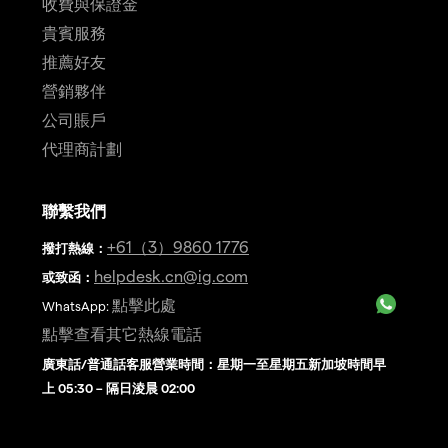
收費與保證金
貴賓服務
推薦好友
營銷夥伴
公司賬戶
代理商計劃
聯繫我們
+61（3）9860 1776
撥打熱線
：
helpdesk.cn@ig.com
或致函：
點擊此處
WhatsApp:
點擊查看其它熱線電話
廣東話/普通話客服營業時間：星期一至星期五新加坡時間早
上 05:30 – 隔日淩晨 02:00