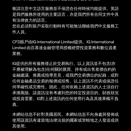
敬請注意中文語言服務並不保證在任何時候均能提供。英語
是我們服務所使用的主要語言，亦是我們所有合同文件中具
有法律效力的語言。
您在必須對賬戶采取行動時有可能無法聯絡我們中文服務工
作人員。
CFD賬戶由IG International Limited提供。IG International
Limited 由百慕達金融管理局授權經營投資業務和數位資產
業務。
IG提供的所有服務僅止於交易執行。以上資訊並不包含(亦
不應被理解為包含)任何關於購買、持有或出售差價合約的
金融建議、推薦或指導意見，或我們交易價位的紀錄，或對
任何金融產品交易的報價或招售。以上資訊不代表或保證任
何準確性或完整性。因此，任何依賴上述資訊的人士須自行
承擔風險。該資訊沒有考慮到您的特定投資目的、財政狀況
或投資需要。IG對上述資訊的任何使用行為及其後果概不負
責。
本網站信息不針對美國居民。本網站信息不向身處與發佈或
使用該資訊有違當地法律法規的國家或管轄地之人發送或供
其使用。