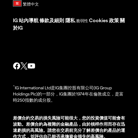
IG
站內導航
條款及細則
隱私
Cookies 政策
關
脆弱性
於IG
^
IG International Ltd是IG集團控股有限公司(IG Group
Holdings Plc)的一部分，IG集團於1974年在倫敦成立，是富
時250指數的成分股。
差價合約交易的損失風險可能很大，您的投資價值可能會有
波動。差價合約為複雜的金融產品，由於槓桿作用而存在迅
速虧損的高風險。請您在交易前充分了解差價合約產品的運
作方式，並評估自己能否承擔資金損失的高風險。