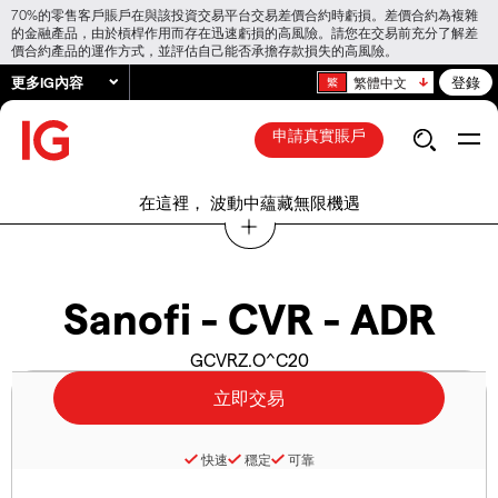
70%的零售客戶賬戶在與該投資交易平台交易差價合約時虧損。差價合約為複雜
的金融產品，由於槓桿作用而存在迅速虧損的高風險。請您在交易前充分了解差
價合約產品的運作方式，並評估自己能否承擔存款損失的高風險。
更多IG內容
登錄
繁體中文
申請真實賬戶
在這裡， 波動中蘊藏無限機遇
Sanofi - CVR - ADR
GCVRZ.O^C20
快速
穩定
可靠