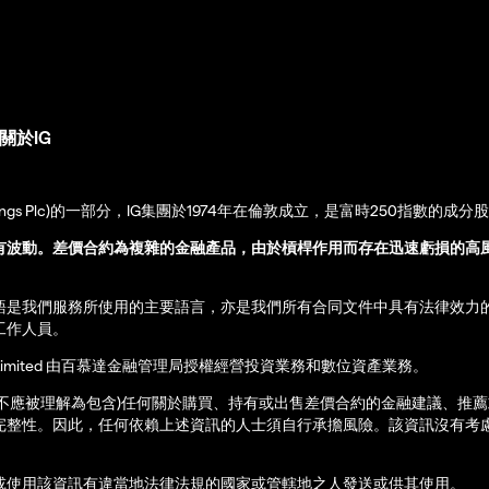
關於IG
up Holdings Plc)的一部分，IG集團於1974年在倫敦成立，是富時250指數的成分
有波動。差價合約為複雜的金融產品，由於槓桿作用而存在迅速虧損的高
語是我們服務所使用的主要語言，亦是我們所有合同文件中具有法律效力
工作人員。
ernational Limited 由百慕達金融管理局授權經營投資業務和數位資產業務。
亦不應被理解為包含)任何關於購買、持有或出售差價合約的金融建議、推
完整性。因此，任何依賴上述資訊的人士須自行承擔風險。該資訊沒有考慮
或使用該資訊有違當地法律法規的國家或管轄地之人發送或供其使用。