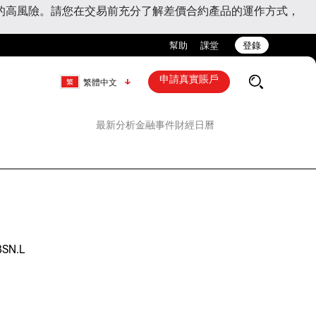
的高風險。請您在交易前充分了解差價合約產品的運作方式，
幫助
課堂
登錄
申請真實賬戶
繁體中文
最新分析
金融事件
財經日曆
BSN.L