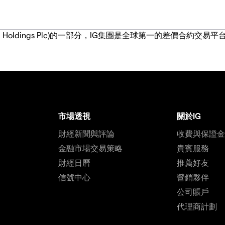
IG Group Holdings Plc)的一部分，IG集團是全球第一的差
市場透視
關於IG
財經新聞與評論
收費與保證
金融市場交易策略
貴賓服務
財經日曆
推薦好友
信號中心
營銷夥伴
公司賬戶
代理商計劃