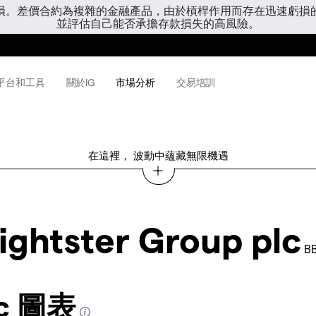
虧損。差價合約為複雜的金融產品，由於槓桿作用而存在迅速虧損
並評估自己能否承擔存款損失的高風險。
平台和工具
關於IG
市場分析
交易培訓
在這裡， 波動中蘊藏無限機遇
ightster Group plc
B
lc 圖表