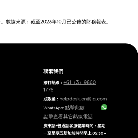
價合約交易平台。數據來源︰截至2023年10月已公佈的財務報表。
聯繫我們
金
+61（3）9860
撥打熱線
：
1776
helpdesk.cn@ig.com
或致函：
點擊此處
WhatsApp:
點擊查看其它熱線電話
廣東話/普通話客服營業時間：星期
一至星期五新加坡時間早上 05:30 –