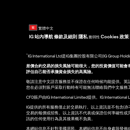
IG
站內導航
條款及細則
隱私
Cookies 政策
脆弱性
^
IG International Ltd是IG集團控股有限公司(IG Gro
差價合約交易的損失風險可能很大，您的投資價值可能會
評估自己能否承擔資金損失的高風險。
敬請注意中文語言服務並不保證在任何時候均能提供。英
您在必須對賬戶采取行動時有可能無法聯絡我們中文服務
CFD賬戶由IG International Limited提供。IG Int
IG提供的所有服務僅止於交易執行。以上資訊並不包含(
交易的報價或招售。以上資訊不代表或保證任何準確性或
訊的任何使用行為及其後果概不負責。
本網站信息不針對美國居民。本網站信息不向身處與發佈