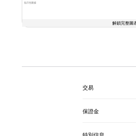
指示性數據
解鎖完整圖表