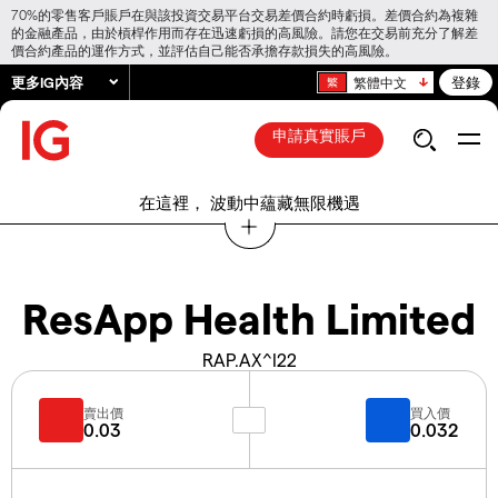
70%的零售客戶賬戶在與該投資交易平台交易差價合約時虧損。差價合約為複雜
的金融產品，由於槓桿作用而存在迅速虧損的高風險。請您在交易前充分了解差
價合約產品的運作方式，並評估自己能否承擔存款損失的高風險。
更多IG內容
登錄
繁體中文
申請真實賬戶
在這裡， 波動中蘊藏無限機遇
ResApp Health Limited
RAP.AX^I22
賣出價
買入價
0.03
0.032