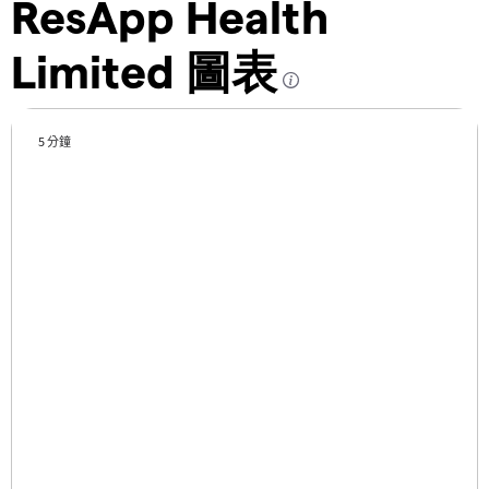
ResApp Health
Limited 圖表
5 分鐘