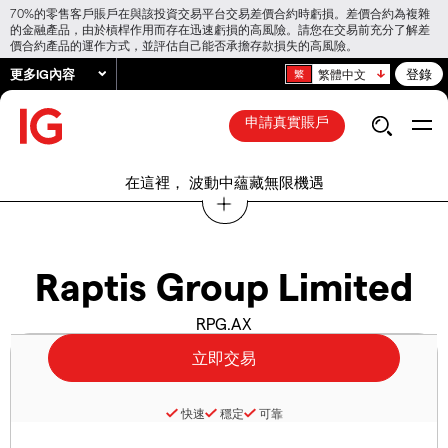
70%的零售客戶賬戶在與該投資交易平台交易差價合約時虧損。差價合約為複雜
的金融產品，由於槓桿作用而存在迅速虧損的高風險。請您在交易前充分了解差
價合約產品的運作方式，並評估自己能否承擔存款損失的高風險。
更多IG內容
登錄
繁體中文
申請真實賬戶
在這裡， 波動中蘊藏無限機遇
Raptis Group Limited
RPG.AX
快速
穩定
可靠