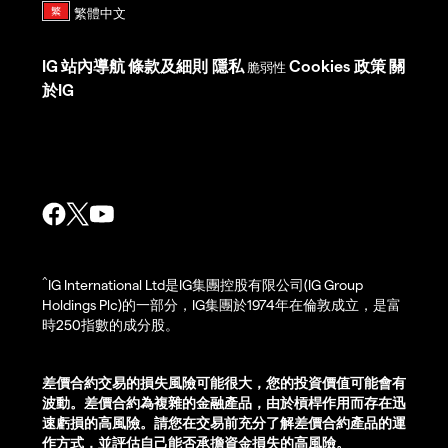
IG
站內導航
條款及細則
隱私
Cookies 政策
關
脆弱性
於IG
^
IG International Ltd是IG集團控股有限公司(IG Group
Holdings Plc)的一部分，IG集團於1974年在倫敦成立，是富
時250指數的成分股。
差價合約交易的損失風險可能很大，您的投資價值可能會有
波動。差價合約為複雜的金融產品，由於槓桿作用而存在迅
速虧損的高風險。請您在交易前充分了解差價合約產品的運
作方式，並評估自己能否承擔資金損失的高風險。