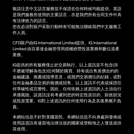
敬請注意中文語言服務並不保證在任何時候均能提供。英語
是我們服務所使用的主要語言，亦是我們所有合同文件中具
有法律效力的語言。
您在必須對賬戶采取行動時有可能無法聯絡我們中文服務工
作人員。
CFD賬戶由IG International Limited提供。IG International
Limited 由百慕達金融管理局授權經營投資業務和數位資產
業務。
IG提供的所有服務僅止於交易執行。以上資訊並不包含(亦
不應被理解為包含)任何關於購買、持有或出售差價合約的
金融建議、推薦或指導意見，或我們交易價位的紀錄，或對
任何金融產品交易的報價或招售。以上資訊不代表或保證任
何準確性或完整性。因此，任何依賴上述資訊的人士須自行
承擔風險。該資訊沒有考慮到您的特定投資目的、財政狀況
或投資需要。IG對上述資訊的任何使用行為及其後果概不負
責。
本網站信息不針對美國居民。本網站信息不向身處與發佈或
使用該資訊有違當地法律法規的國家或管轄地之人發送或供
其使用。