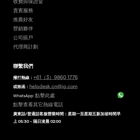
收費與保證金
貴賓服務
推薦好友
營銷夥伴
公司賬戶
代理商計劃
聯繫我們
+61（3）9860 1776
撥打熱線
：
helpdesk.cn@ig.com
或致函：
點擊此處
WhatsApp:
點擊查看其它熱線電話
廣東話/普通話客服營業時間：星期一至星期五新加坡時間早
上 05:30 – 隔日淩晨 02:00