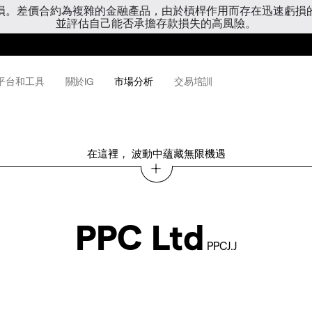
虧損。差價合約為複雜的金融產品，由於槓桿作用而存在迅速虧損
並評估自己能否承擔存款損失的高風險。
平台和工具
關於IG
市場分析
交易培訓
在這裡， 波動中蘊藏無限機遇
PPC Ltd
PPCJ.J