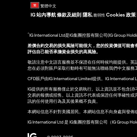
IG
站內導航
條款及細則
隱私
Cookies 政策
脆弱性
^
IG International Ltd是IG集團控股有限公司(IG Gro
差價合約交易的損失風險可能很大，您的投資價值可能會
評估自己能否承擔資金損失的高風險。
敬請注意中文語言服務並不保證在任何時候均能提供。英
您在必須對賬戶采取行動時有可能無法聯絡我們中文服務
CFD賬戶由IG International Limited提供。IG Int
IG提供的所有服務僅止於交易執行。以上資訊並不包含(
交易的報價或招售。以上資訊不代表或保證任何準確性或
訊的任何使用行為及其後果概不負責。
本網站信息不針對美國居民。本網站信息不向身處與發佈
IG International Ltd 是 IG集團控股有限公司（IG Gro