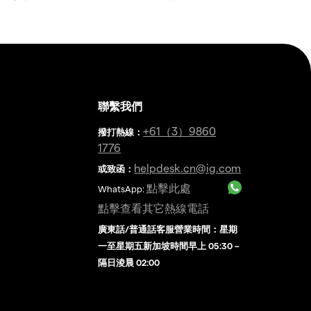
聯繫我們
金
+61（3）9860
撥打熱線
：
1776
helpdesk.cn@ig.com
或致函：
點擊此處
WhatsApp:
點擊查看其它熱線電話
廣東話/普通話客服營業時間：星期
一至星期五新加坡時間早上 05:30 –
隔日淩晨 02:00