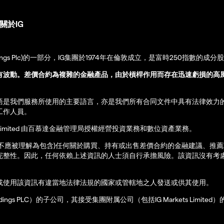
關於IG
up Holdings Plc)的一部分，IG集團於1974年在倫敦成立，是富時250指數的成分
有波動。差價合約為複雜的金融產品，由於槓桿作用而存在迅速虧損的高
語是我們服務所使用的主要語言，亦是我們所有合同文件中具有法律效力
工作人員。
ernational Limited 由百慕達金融管理局授權經營投資業務和數位資產業務。
亦不應被理解為包含)任何關於購買、持有或出售差價合約的金融建議、推
完整性。因此，任何依賴上述資訊的人士須自行承擔風險。該資訊沒有考慮
或使用該資訊有違當地法律法規的國家或管轄地之人發送或供其使用。
up Holdings PLC）的子公司，其接受集團附属公司（包括IG Markets Limite