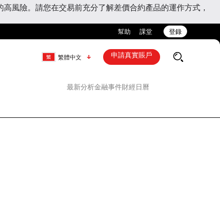
的高風險。請您在交易前充分了解差價合約產品的運作方式，
幫助
課堂
登錄
申請真實賬戶
繁體中文
最新分析
金融事件
財經日曆