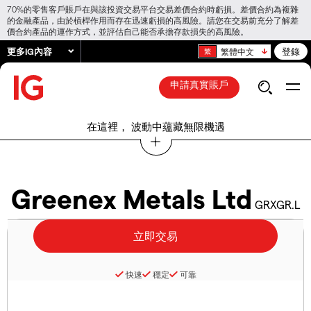
70%的零售客戶賬戶在與該投資交易平台交易差價合約時虧損。差價合約為複雜
的金融產品，由於槓桿作用而存在迅速虧損的高風險。請您在交易前充分了解差
價合約產品的運作方式，並評估自己能否承擔存款損失的高風險。
更多IG內容
登錄
繁體中文
申請真實賬戶
在這裡， 波動中蘊藏無限機遇
Greenex Metals Ltd
GRXGR.L
快速
穩定
可靠