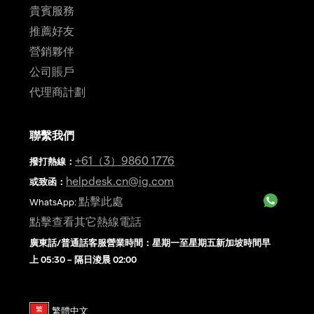
貴賓服務
推薦好友
營銷夥伴
公司賬戶
代理商計劃
聯繫我們
+61（3）9860 1776
撥打熱線
：
helpdesk.cn@ig.com
或致函：
點擊此處
WhatsApp:
點擊查看其它熱線電話
廣東話/普通話客服營業時間：星期一至星期五新加坡時間早
上 05:30 – 隔日淩晨 02:00