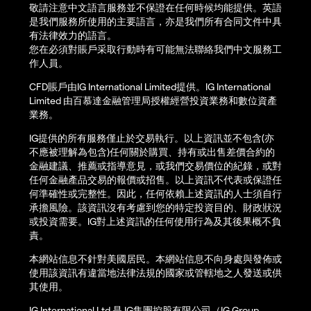
敬請注意中文語言服務並不保證在任何時候均能提供。英語
是我們服務所使用的主要語言，亦是我們所有合同文件中具
有法律效力的語言。
您在必須對賬戶采取行動時有可能無法聯絡我們中文服務工
作人員。
CFD賬戶由IG International Limited提供。IG International
Limited 由百慕達金融管理局授權經營投資業務和數位資產
業務。
IG提供的所有服務僅止於交易執行。以上資訊並不包含(亦
不應被理解為包含)任何關於購買、持有或出售差價合約的
金融建議、推薦或指導意見，或我們交易價位的紀錄，或對
任何金融產品交易的報價或招售。以上資訊不代表或保證任
何準確性或完整性。因此，任何依賴上述資訊的人士須自行
承擔風險。該資訊沒有考慮到您的特定投資目的、財政狀況
或投資需要。IG對上述資訊的任何使用行為及其後果概不負
責。
本網站信息不針對美國居民。本網站信息不向身處與發佈或
使用該資訊有違當地法律法規的國家或管轄地之人發送或供
其使用。
IG International Ltd 是 IG集團控股有限公司（IG Group