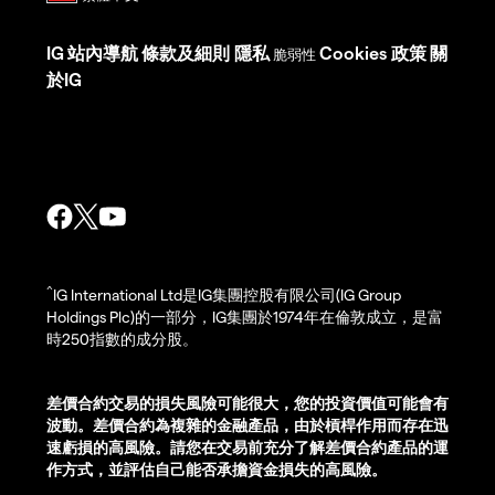
IG
站內導航
條款及細則
隱私
Cookies 政策
關
脆弱性
於IG
^
IG International Ltd是IG集團控股有限公司(IG Group
Holdings Plc)的一部分，IG集團於1974年在倫敦成立，是富
時250指數的成分股。
差價合約交易的損失風險可能很大，您的投資價值可能會有
波動。差價合約為複雜的金融產品，由於槓桿作用而存在迅
速虧損的高風險。請您在交易前充分了解差價合約產品的運
作方式，並評估自己能否承擔資金損失的高風險。