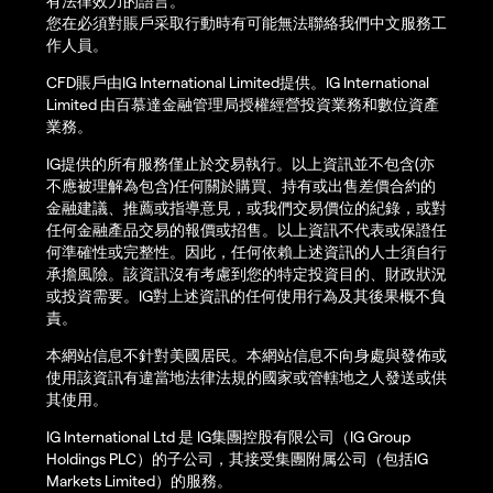
有法律效力的語言。
您在必須對賬戶采取行動時有可能無法聯絡我們中文服務工
作人員。
CFD賬戶由IG International Limited提供。IG International
Limited 由百慕達金融管理局授權經營投資業務和數位資產
業務。
IG提供的所有服務僅止於交易執行。以上資訊並不包含(亦
不應被理解為包含)任何關於購買、持有或出售差價合約的
金融建議、推薦或指導意見，或我們交易價位的紀錄，或對
任何金融產品交易的報價或招售。以上資訊不代表或保證任
何準確性或完整性。因此，任何依賴上述資訊的人士須自行
承擔風險。該資訊沒有考慮到您的特定投資目的、財政狀況
或投資需要。IG對上述資訊的任何使用行為及其後果概不負
責。
本網站信息不針對美國居民。本網站信息不向身處與發佈或
使用該資訊有違當地法律法規的國家或管轄地之人發送或供
其使用。
IG International Ltd 是 IG集團控股有限公司（IG Group
Holdings PLC）的子公司，其接受集團附属公司（包括IG
Markets Limited）的服務。