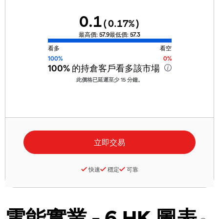
0.1
(
0.17
%)
最高價:
57.9
最低價:
57.3
看多
看空
100%
0%
100%
的持倉客戶看多該市場
此價格已延遲至少 15 分鐘。
快速
穩定
可靠
電能實業 - 6 HK 圖表