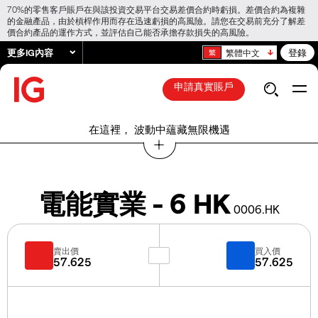
70%的零售客戶賬戶在與該投資交易平台交易差價合約時虧損。差價合約為複雜
的金融產品，由於槓桿作用而存在迅速虧損的高風險。請您在交易前充分了解差
價合約產品的運作方式，並評估自己能否承擔存款損失的高風險。
更多IG內容
登錄
繁體中文
申請真實賬戶
在這裡， 波動中蘊藏無限機遇
電能實業 - 6 HK
0006.HK
賣出價
買入價
57.625
57.625