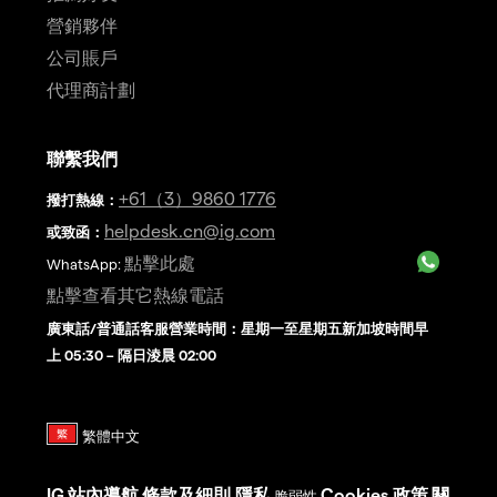
營銷夥伴
公司賬戶
代理商計劃
聯繫我們
+61（3）9860 1776
撥打熱線
：
helpdesk.cn@ig.com
或致函：
點擊此處
WhatsApp:
點擊查看其它熱線電話
廣東話/普通話客服營業時間：星期一至星期五新加坡時間早
上 05:30 – 隔日淩晨 02:00
IG
站內導航
條款及細則
隱私
Cookies 政策
關
脆弱性