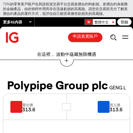
70%的零售客戶賬戶在與該投資交易平台交易差價合約時虧損。差價合約為複雜
的金融產品，由於槓桿作用而存在迅速虧損的高風險。請您在交易前充分了解差
價合約產品的運作方式，並評估自己能否承擔存款損失的高風險。
更多IG內容
登錄
繁體中文
申請真實賬戶
在這裡， 波動中蘊藏無限機遇
Polypipe Group plc
GENG.L
賣出價
買入價
313.6
313.6