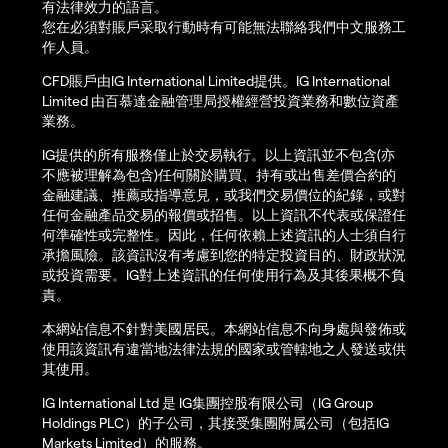
有法律效力的語言。
您在必須對賬戶采取行動時有可能無法聯絡我們中文服務工
作人員。
CFD賬戶由IG International Limited提供。IG International
Limited 由百慕達金融管理局授權經營投資業務和數位資產
業務。
IG提供的所有服務僅止於交易執行。以上資訊並不包含(亦
不應被理解為包含)任何關於購買、持有或出售差價合約的
金融建議、推薦或指導意見，或我們交易價位的紀錄，或對
任何金融產品交易的報價或招售。以上資訊不代表或保證任
何準確性或完整性。因此，任何依賴上述資訊的人士須自行
承擔風險。該資訊沒有考慮到您的特定投資目的、財政狀況
或投資需要。IG對上述資訊的任何使用行為及其後果概不負
責。
本網站信息不針對美國居民。本網站信息不向身處與發佈或
使用該資訊有違當地法律法規的國家或管轄地之人發送或供
其使用。
IG International Ltd 是 IG集團控股有限公司（IG Group
Holdings PLC）的子公司，其接受集團附属公司（包括IG
Markets Limited）的服務。