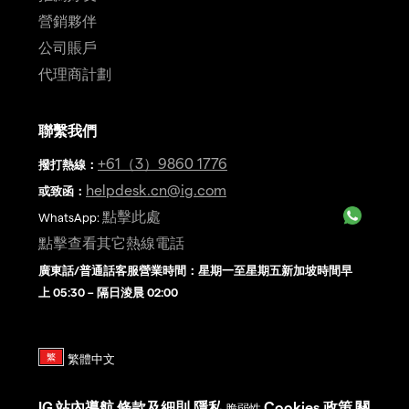
營銷夥伴
公司賬戶
代理商計劃
聯繫我們
+61（3）9860 1776
撥打熱線
：
helpdesk.cn@ig.com
或致函：
點擊此處
WhatsApp:
點擊查看其它熱線電話
廣東話/普通話客服營業時間：星期一至星期五新加坡時間早
上 05:30 – 隔日淩晨 02:00
IG
站內導航
條款及細則
隱私
Cookies 政策
關
脆弱性