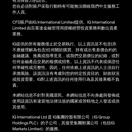
有法律效力的語言。
您在必須對賬戶采取行動時有可能無法聯絡我們中文服務工
作人員。
CFD賬戶由IG International Limited提供。IG International
Limited 由百慕達金融管理局授權經營投資業務和數位資產
業務。
IG提供的所有服務僅止於交易執行。以上資訊並不包含(亦
不應被理解為包含)任何關於購買、持有或出售差價合約的
金融建議、推薦或指導意見，或我們交易價位的紀錄，或對
任何金融產品交易的報價或招售。以上資訊不代表或保證任
何準確性或完整性。因此，任何依賴上述資訊的人士須自行
承擔風險。該資訊沒有考慮到您的特定投資目的、財政狀況
或投資需要。IG對上述資訊的任何使用行為及其後果概不負
責。
本網站信息不針對美國居民。本網站信息不向身處與發佈或
使用該資訊有違當地法律法規的國家或管轄地之人發送或供
其使用。
IG International Ltd 是 IG集團控股有限公司（IG Group
Holdings PLC）的子公司，其接受集團附属公司（包括IG
Markets Limited）的服務。