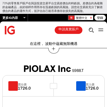
70%的零售客戶賬戶在與該投資交易平台交易差價合約時虧損。差價合約為複雜
的金融產品，由於槓桿作用而存在迅速虧損的高風險。請您在交易前充分了解差
價合約產品的運作方式，並評估自己能否承擔存款損失的高風險。
更多IG內容
登錄
繁體中文
申請真實賬戶
在這裡， 波動中蘊藏無限機遇
PIOLAX Inc
5988.T
賣出價
買入價
1726.0
1726.0