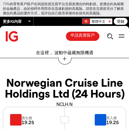
70%的零售客戶賬戶在與該投資交易平台交易差價合約時虧損。差價合約為複雜
的金融產品，由於槓桿作用而存在迅速虧損的高風險。請您在交易前充分了解差
價合約產品的運作方式，並評估自己能否承擔存款損失的高風險。
更多IG內容
登錄
繁體中文
申請真實賬戶
在這裡， 波動中蘊藏無限機遇
Norwegian Cruise Line
Holdings Ltd (24 Hours)
NCLH.N
賣出價
買入價
19.25
19.25