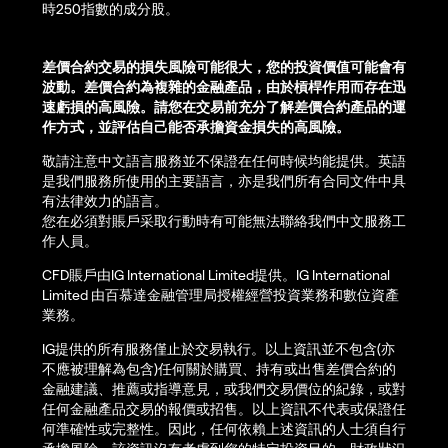
時250指數的成分股。
差價合約交易的損失風險可能很大，您的投資價值可能會有
波動。差價合約為複雜的金融產品，由於槓桿作用而存在迅
速虧損的高風險。請您在交易前充分了解差價合約產品的運
作方式，並評估自己能否承擔資金損失的高風險。
敬請注意中文語言服務並不保證在任何時候均能提供。英語
是我們服務所使用的主要語言，亦是我們所有合同文件中具
有法律效力的語言。
您在必須對賬戶采取行動時有可能無法聯絡我們中文服務工
作人員。
CFD賬戶由IG International Limited提供。IG International
Limited 由百慕達金融管理局授權經營投資業務和數位資產
業務。
IG提供的所有服務僅止於交易執行。以上資訊並不包含(亦
不應被理解為包含)任何關於購買、持有或出售差價合約的
金融建議、推薦或指導意見，或我們交易價位的紀錄，或對
任何金融產品交易的報價或招售。以上資訊不代表或保證任
何準確性或完整性。因此，任何依賴上述資訊的人士須自行