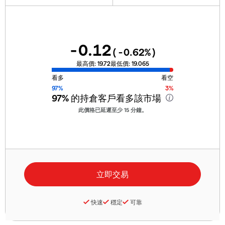
-0.12
(
-0.62
%)
最高價:
19.72
最低價:
19.065
看多
看空
97%
3%
97%
的持倉客戶看多該市場
此價格已延遲至少 15 分鐘。
快速
穩定
可靠