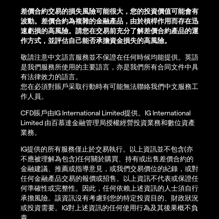
差價合約交易的損失風險可能很大，您的投資價值可能會有
波動。差價合約為複雜的金融產品，由於槓桿作用而存在迅
速虧損的高風險。請您在交易前充分了解差價合約產品的運
作方式，並評估自己能否承擔資金損失的高風險。
敬請注意中文語言服務並不保證在任何時候均能提供。英語
是我們服務所使用的主要語言，亦是我們所有合同文件中具
有法律效力的語言。
您在必須對賬戶采取行動時有可能無法聯絡我們中文服務工
作人員。
CFD賬戶由IG International Limited提供。IG International
Limited 由百慕達金融管理局授權經營投資業務和數位資產
業務。
IG提供的所有服務僅止於交易執行。以上資訊並不包含(亦
不應被理解為包含)任何關於購買、持有或出售差價合約的
金融建議、推薦或指導意見，或我們交易價位的紀錄，或對
任何金融產品交易的報價或招售。以上資訊不代表或保證任
何準確性或完整性。因此，任何依賴上述資訊的人士須自行
承擔風險。該資訊沒有考慮到您的特定投資目的、財政狀況
或投資需要。IG對上述資訊的任何使用行為及其後果概不負
責。