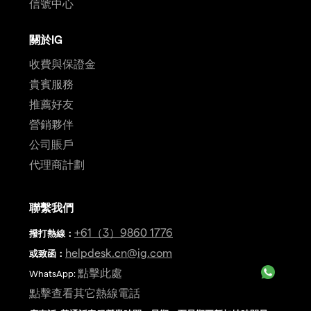
信號中心
關於IG
收費與保證金
貴賓服務
推薦好友
營銷夥伴
公司賬戶
代理商計劃
聯繫我們
+61（3）9860 1776
撥打熱線
：
helpdesk.cn@ig.com
或致函：
點擊此處
WhatsApp:
點擊查看其它熱線電話