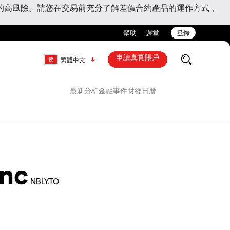
的高風險。請您在交易前充分了解差價合約產品的運作方式，
幫助
課堂
登錄
申請真實賬戶
繁體中文
最新分析
金融事件
財經日曆
Inc
NBLY.TO