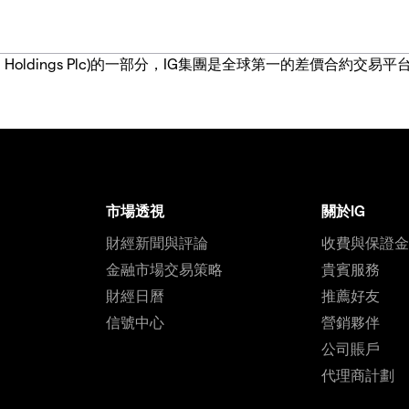
IG Group Holdings Plc)的一部分，IG集團是全球第一的差
市場透視
關於IG
財經新聞與評論
收費與保證
金融市場交易策略
貴賓服務
財經日曆
推薦好友
信號中心
營銷夥伴
公司賬戶
代理商計劃