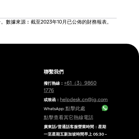
價合約交易平台。數據來源︰截至2023年10月已公佈的財務報表。
聯繫我們
金
+61（3）9860
撥打熱線
：
1776
helpdesk.cn@ig.com
或致函：
點擊此處
WhatsApp:
點擊查看其它熱線電話
廣東話/普通話客服營業時間：星期
一至星期五新加坡時間早上 05:30 –