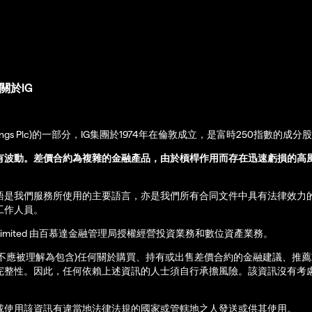
關於IG
up Holdings Plc)的一部分，IG集團於1974年在倫敦成立，是富時250指數的成分
有波動。差價合約為複雜的金融產品，由於槓桿作用而存在迅速虧損的高
語是我們服務所使用的主要語言，亦是我們所有合同文件中具有法律效力
工作人員。
ernational Limited 由百慕達金融管理局授權經營投資業務和數位資產業務。
亦不應被理解為包含)任何關於購買、持有或出售差價合約的金融建議、推
完整性。因此，任何依賴上述資訊的人士須自行承擔風險。該資訊沒有考慮
或使用該資訊有違當地法律法規的國家或管轄地之人發送或供其使用。