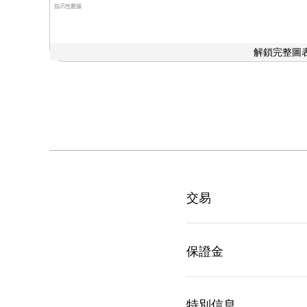
指示性數據
解鎖完整圖表