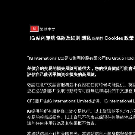
IG
站內導航
條款及細則
隱私
Cookies 政策
脆弱性
^
IG International Ltd是IG集團控股有限公司(IG Gro
差價合約交易的損失風險可能很大，您的投資價值可能會
評估自己能否承擔資金損失的高風險。
敬請注意中文語言服務並不保證在任何時候均能提供。英
您在必須對賬戶采取行動時有可能無法聯絡我們中文服務
CFD賬戶由IG International Limited提供。IG Int
IG提供的所有服務僅止於交易執行。以上資訊並不包含(
交易的報價或招售。以上資訊不代表或保證任何準確性或
訊的任何使用行為及其後果概不負責。
本網站信息不針對美國居民。本網站信息不向身處與發佈