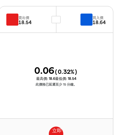
賣出價
買入價
18.54
18.64
0.06
(
0.32
%)
最高價:
18.6
最低價:
18.54
此價格已延遲至少 15 分鐘。