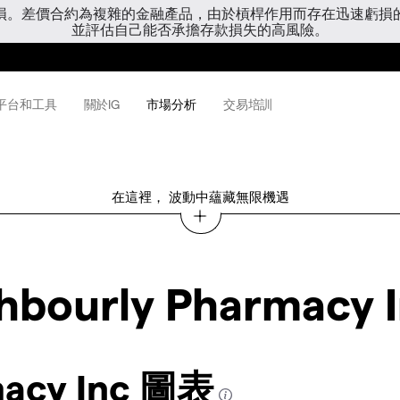
虧損。差價合約為複雜的金融產品，由於槓桿作用而存在迅速虧損
並評估自己能否承擔存款損失的高風險。
平台和工具
關於IG
市場分析
交易培訓
在這裡， 波動中蘊藏無限機遇
hbourly Pharmacy 
macy Inc 圖表