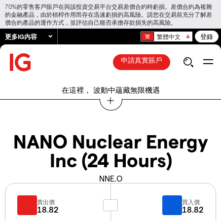
70%的零售客戶賬戶在與該投資交易平台交易差價合約時虧損。差價合約為複雜
的金融產品，由於槓桿作用而存在迅速虧損的高風險。請您在交易前充分了解差
價合約產品的運作方式，並評估自己能否承擔存款損失的高風險。
更多IG內容
登錄
繁體中文
申請真實賬戶
在這裡， 波動中蘊藏無限機遇
NANO Nuclear Energy
Inc (24 Hours)
NNE.O
賣出價
買入價
18.82
18.82