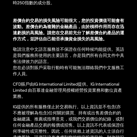
時250指數的成分股。
差價合約交易的損失風險可能很大，您的投資價值可能會有
波動。差價合約為複雜的金融產品，由於槓桿作用而存在迅
速虧損的高風險。請您在交易前充分了解差價合約產品的運
作方式，並評估自己能否承擔資金損失的高風險。
敬請注意中文語言服務並不保證在任何時候均能提供。英語
是我們服務所使用的主要語言，亦是我們所有合同文件中具
有法律效力的語言。
您在必須對賬戶采取行動時有可能無法聯絡我們中文服務工
作人員。
CFD賬戶由IG International Limited提供。IG International
Limited 由百慕達金融管理局授權經營投資業務和數位資產
業務。
IG提供的所有服務僅止於交易執行。以上資訊並不包含(亦
不應被理解為包含)任何關於購買、持有或出售差價合約的
金融建議、推薦或指導意見，或我們交易價位的紀錄，或對
任何金融產品交易的報價或招售。以上資訊不代表或保證任
何準確性或完整性。因此，任何依賴上述資訊的人士須自行