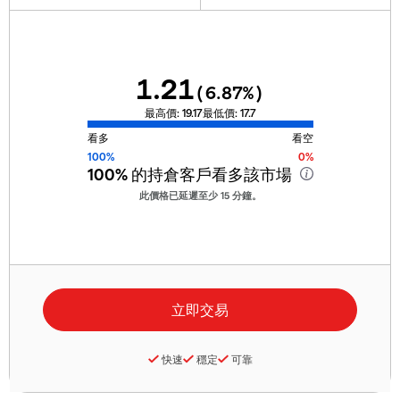
1.21
(
6.87
%)
最高價:
19.17
最低價:
17.7
看多
看空
100%
0%
100%
的持倉客戶看多該市場
此價格已延遲至少 15 分鐘。
快速
穩定
可靠