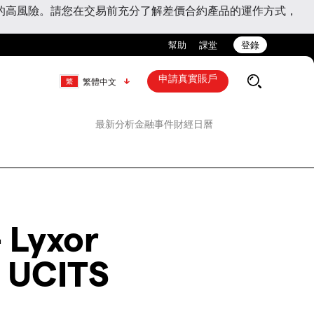
的高風險。請您在交易前充分了解差價合約產品的運作方式，
幫助
課堂
登錄
申請真實賬戶
繁體中文
最新分析
金融事件
財經日曆
 Lyxor
) UCITS