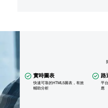
實時圖表
路
快速可靠的HTML5圖表，有效
平
輔助分析
應