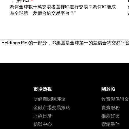
為何全球數十萬交易者選擇IG進行交易？為何IG能成
*
為全球第一差價合約交易平台？
IG Group Holdings Plc)的一部分，IG集團是全球第一的差
市場透視
關於IG
財經新聞與評論
收費與保證
金融市場交易策略
貴賓服務
財經日曆
推薦好友
信號中心
營銷夥伴