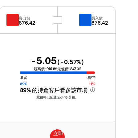
賣出價
買入價
876.42
876.42
-5.05
(
-0.57
%)
最高價:
916.85
最低價:
847.02
看多
看空
89%
11%
89%
的持倉客戶看多該市場
此價格已延遲至少 15 分鐘。