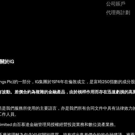
公司賬戶
代理商計劃
關於IG
up Holdings Plc)的一部分，IG集團於1974年在倫敦成立，是富時250指數的成分
有波動。差價合約為複雜的金融產品，由於槓桿作用而存在迅速虧損的高
語是我們服務所使用的主要語言，亦是我們所有合同文件中具有法律效力
工作人員。
ernational Limited 由百慕達金融管理局授權經營投資業務和數位資產業務。
亦不應被理解為包含)任何關於購買、持有或出售差價合約的金融建議、推