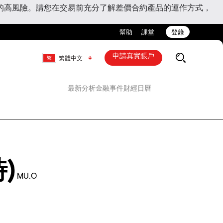
的高風險。請您在交易前充分了解差價合約產品的運作方式，
幫助
課堂
登錄
申請真實賬戶
繁體中文
最新分析
金融事件
財經日曆
)
MU.O