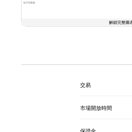
指示性數據
解鎖完整圖表