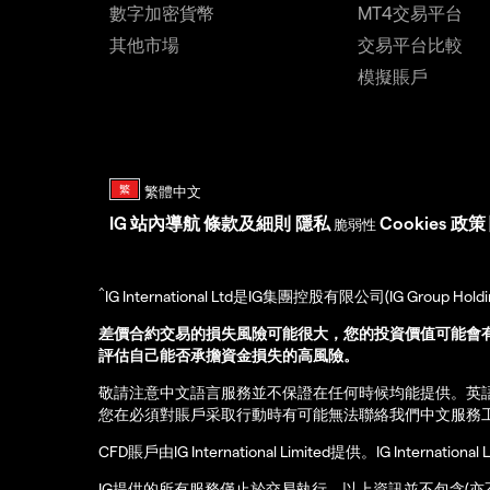
數字加密貨幣
MT4交易平台
其他市場
交易平台比較
模擬賬戶
IG
站內導航
條款及細則
隱私
Cookies 政策
脆弱性
^
IG International Ltd是IG集團控股有限公司(IG Gro
差價合約交易的損失風險可能很大，您的投資價值可能會
評估自己能否承擔資金損失的高風險。
敬請注意中文語言服務並不保證在任何時候均能提供。英
您在必須對賬戶采取行動時有可能無法聯絡我們中文服務
CFD賬戶由IG International Limited提供。IG Int
IG提供的所有服務僅止於交易執行。以上資訊並不包含(