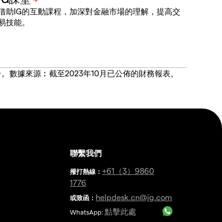
借助IG的互動課程，加深對金融市場的理解，提高交
易技能。
價合約交易平台。數據來源︰截至2023年10月已公佈的財務報表。
聯繫我們
金
+61（3）9860
撥打熱線
：
1776
helpdesk.cn@ig.com
或致函：
點擊此處
WhatsApp: