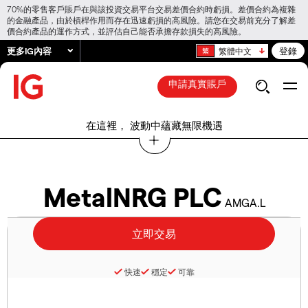
70%的零售客戶賬戶在與該投資交易平台交易差價合約時虧損。差價合約為複雜
的金融產品，由於槓桿作用而存在迅速虧損的高風險。請您在交易前充分了解差
價合約產品的運作方式，並評估自己能否承擔存款損失的高風險。
更多IG內容
登錄
繁體中文
申請真實賬戶
在這裡， 波動中蘊藏無限機遇
MetalNRG PLC
AMGA.L
快速
穩定
可靠