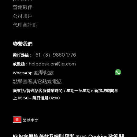
營銷夥伴
公司賬戶
代理商計劃
聯繫我們
+61（3）9860 1776
撥打熱線
：
helpdesk.cn@ig.com
或致函：
點擊此處
WhatsApp:
點擊查看其它熱線電話
廣東話/普通話客服營業時間：星期一至星期五新加坡時間早
上 05:30 – 隔日淩晨 02:00
IG
站內導航
條款及細則
隱私
Cookies 政策
關
脆弱性