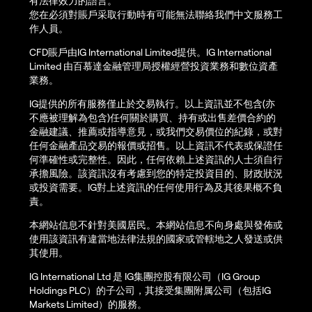
有法律效力的語言。
您在必須對賬戶采取行動時有可能無法聯絡我們中文服務工
作人員。
CFD賬戶由IG International Limited提供。IG International
Limited 由百慕達金融管理局授權經營投資業務和數位資產
業務。
IG提供的所有服務僅止於交易執行。以上資訊並不包含(亦
不應被理解為包含)任何關於購買、持有或出售差價合約的
金融建議、推薦或指導意見，或我們交易價位的紀錄，或對
任何金融產品交易的報價或招售。以上資訊不代表或保證任
何準確性或完整性。因此，任何依賴上述資訊的人士須自行
承擔風險。該資訊沒有考慮到您的特定投資目的、財政狀況
或投資需要。IG對上述資訊的任何使用行為及其後果概不負
責。
本網站信息不針對美國居民。本網站信息不向身處與發佈或
使用該資訊有違當地法律法規的國家或管轄地之人發送或供
其使用。
IG International Ltd 是 IG集團控股有限公司（IG Group
Holdings PLC）的子公司，其接受集團附属公司（包括IG
Markets Limited）的服務。