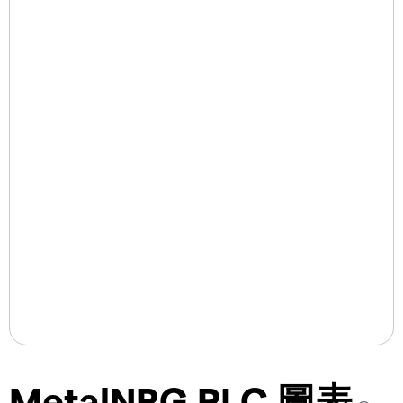
MetalNRG PLC 圖表