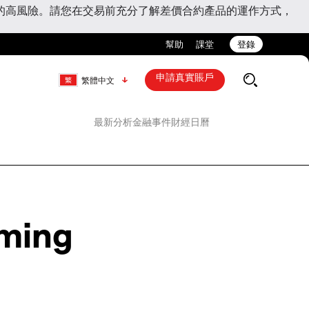
的高風險。請您在交易前充分了解差價合約產品的運作方式，
幫助
課堂
登錄
申請真實賬戶
繁體中文
最新分析
金融事件
財經日曆
aming