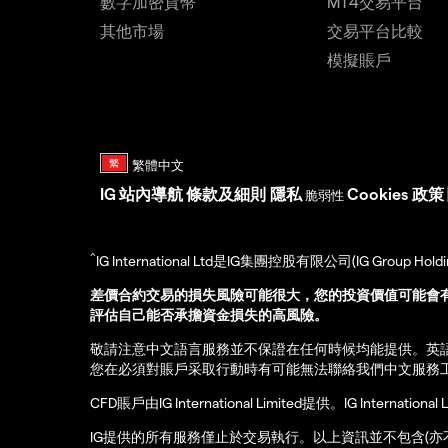
數字加密貨幣
MT4交易平台
其他市場
交易平台比較
模擬賬戶
IG
站內導航
條款及細則
隱私
Cookies 政策
脆弱性
^
IG International Ltd是IG集團控股有限公司(IG Gro
差價合約交易的損失風險可能很大，您的投資價值可能會
評估自己能否承擔資金損失的高風險。
敬請注意中文語言服務並不保證在任何時候均能提供。英
您在必須對賬戶采取行動時有可能無法聯絡我們中文服務
CFD賬戶由IG International Limited提供。IG Int
IG提供的所有服務僅止於交易執行。以上資訊並不包含(