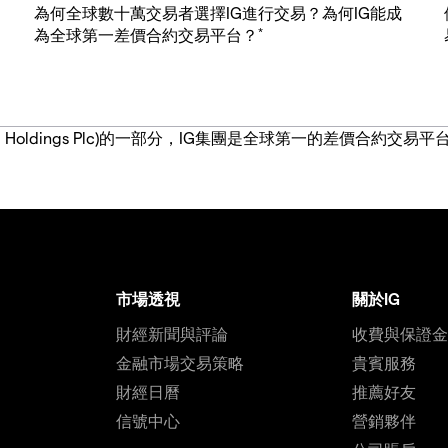
為何全球數十萬交易者選擇IG進行交易？為何IG能成
*
為全球第一差價合約交易平台？
IG Group Holdings Plc)的一部分，IG集團是全球第一的差
市場透視
關於IG
財經新聞與評論
收費與保證
金融市場交易策略
貴賓服務
財經日曆
推薦好友
信號中心
營銷夥伴