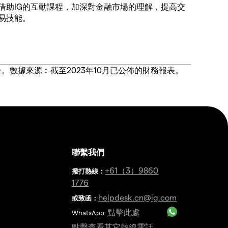
借助IG的互動課程，加深對金融市場的理解，提高交
易技能。
價合約交易平台。數據來源︰截至2023年10月已公佈的財務報表。
聯繫我們
金
+61（3）9860
撥打熱線
：
1776
helpdesk.cn@ig.com
或致函：
點擊此處
WhatsApp:
點擊查看其它熱線電話