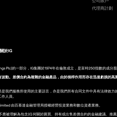
公司賬戶
代理商計劃
關於IG
up Holdings Plc)的一部分，IG集團於1974年在倫敦成立，是富時250指數的成分
有波動。差價合約為複雜的金融產品，由於槓桿作用而存在迅速虧損的高
語是我們服務所使用的主要語言，亦是我們所有合同文件中具有法律效力
工作人員。
ernational Limited 由百慕達金融管理局授權經營投資業務和數位資產業務。
亦不應被理解為包含)任何關於購買、持有或出售差價合約的金融建議、推