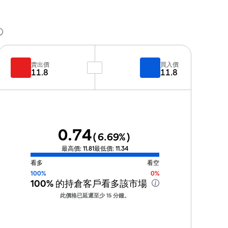
賣出價
買入價
11.8
11.8
0.74
(
6.69
%)
最高價:
11.81
最低價:
11.34
看多
看空
100%
0%
100%
的持倉客戶看多該市場
此價格已延遲至少 15 分鐘。