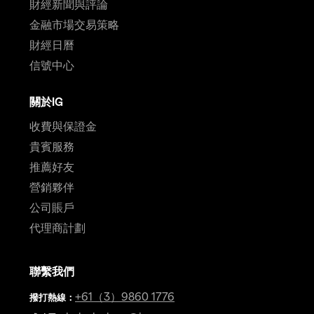
財經新聞與評論
金融市場交易策略
財經日曆
信號中心
關於IG
收費與保證金
貴賓服務
推薦好友
營銷夥伴
公司賬戶
代理商計劃
聯繫我們
+61（3）9860 1776
撥打熱線
：