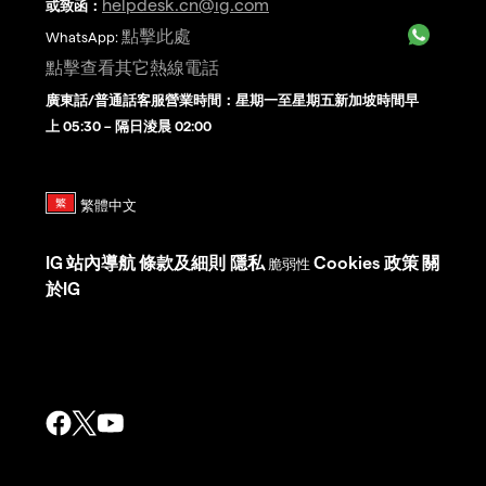
helpdesk.cn@ig.com
或致函：
點擊此處
WhatsApp:
點擊查看其它熱線電話
廣東話/普通話客服營業時間：星期一至星期五新加坡時間早
上 05:30 – 隔日淩晨 02:00
IG
站內導航
條款及細則
隱私
Cookies 政策
關
脆弱性
於IG