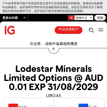
70%的零售客戶賬戶在與該投資交易平台交易差價合約時虧損。差價合約為複雜
的金融產品，由於槓桿作用而存在迅速虧損的高風險。請您在交易前充分了解差
價合約產品的運作方式，並評估自己能否承擔存款損失的高風險。
更多IG內容
登錄
繁體中文
申請真實賬戶
在這裡， 波動中蘊藏無限機遇
Lodestar Minerals
Limited Options @ AUD
0.01 EXP 31/08/2029
LSRO.AX
賣出價
買入價