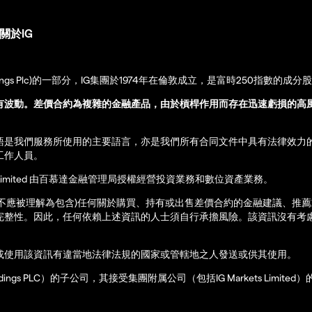
關於IG
up Holdings Plc)的一部分，IG集團於1974年在倫敦成立，是富時250指數的成分
有波動。差價合約為複雜的金融產品，由於槓桿作用而存在迅速虧損的高
語是我們服務所使用的主要語言，亦是我們所有合同文件中具有法律效力
工作人員。
ernational Limited 由百慕達金融管理局授權經營投資業務和數位資產業務。
亦不應被理解為包含)任何關於購買、持有或出售差價合約的金融建議、推
完整性。因此，任何依賴上述資訊的人士須自行承擔風險。該資訊沒有考慮
或使用該資訊有違當地法律法規的國家或管轄地之人發送或供其使用。
up Holdings PLC）的子公司，其接受集團附属公司（包括IG Markets Limite