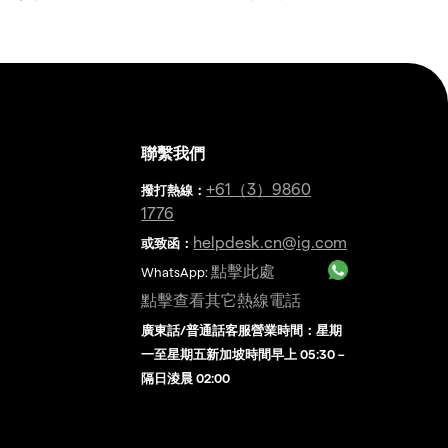
聯繫我們
金
+61（3）9860
撥打熱線
：
1776
helpdesk.cn@ig.com
或致函：
點擊此處
WhatsApp:
點擊查看其它熱線電話
廣東話/普通話客服營業時間：星期
一至星期五新加坡時間早上 05:30 –
隔日淩晨 02:00