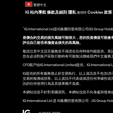
IG
站內導航
條款及細則
隱私
Cookies 政策
脆弱性
^
IG International Ltd是IG集團控股有限公司(IG Gro
差價合約交易的損失風險可能很大，您的投資價值可能會
評估自己能否承擔資金損失的高風險。
敬請注意中文語言服務並不保證在任何時候均能提供。英
您在必須對賬戶采取行動時有可能無法聯絡我們中文服務
CFD賬戶由IG International Limited提供。IG Int
IG提供的所有服務僅止於交易執行。以上資訊並不包含(
交易的報價或招售。以上資訊不代表或保證任何準確性或
訊的任何使用行為及其後果概不負責。
本網站信息不針對美國居民。本網站信息不向身處與發佈
IG International Ltd 是 IG集團控股有限公司（IG Gro