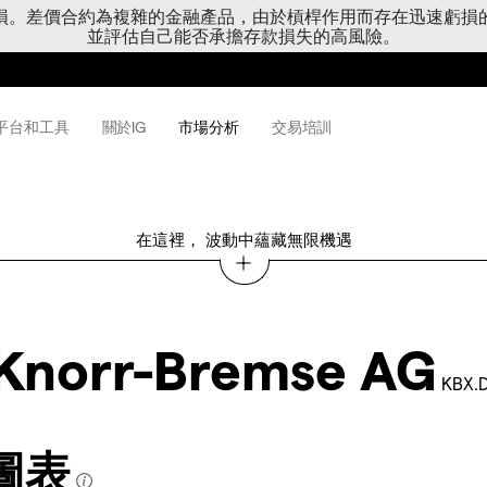
虧損。差價合約為複雜的金融產品，由於槓桿作用而存在迅速虧損
並評估自己能否承擔存款損失的高風險。
平台和工具
關於IG
市場分析
交易培訓
在這裡， 波動中蘊藏無限機遇
Knorr-Bremse AG
KBX.
 圖表