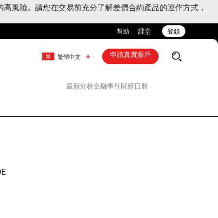
的高風險。請您在交易前充分了解差價合約產品的運作方式，
幫助
課堂
登錄
申請真實賬戶
繁體中文
最新分析
金融事件
財經日曆
DE