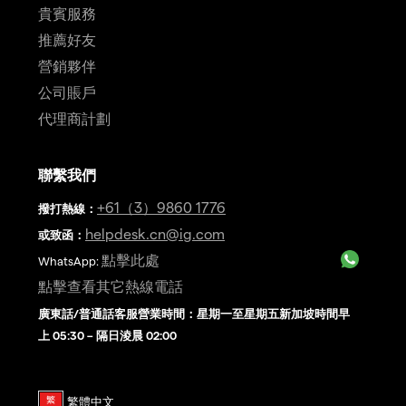
貴賓服務
推薦好友
營銷夥伴
公司賬戶
代理商計劃
聯繫我們
+61（3）9860 1776
撥打熱線
：
helpdesk.cn@ig.com
或致函：
點擊此處
WhatsApp:
點擊查看其它熱線電話
廣東話/普通話客服營業時間：星期一至星期五新加坡時間早
上 05:30 – 隔日淩晨 02:00