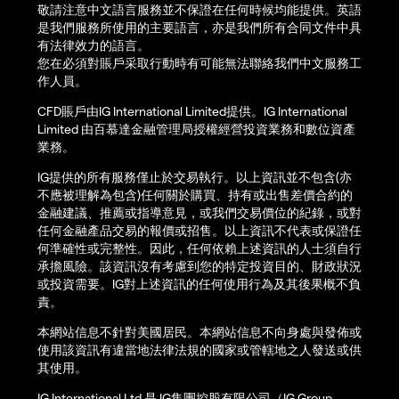
敬請注意中文語言服務並不保證在任何時候均能提供。英語
是我們服務所使用的主要語言，亦是我們所有合同文件中具
有法律效力的語言。
您在必須對賬戶采取行動時有可能無法聯絡我們中文服務工
作人員。
CFD賬戶由IG International Limited提供。IG International
Limited 由百慕達金融管理局授權經營投資業務和數位資產
業務。
IG提供的所有服務僅止於交易執行。以上資訊並不包含(亦
不應被理解為包含)任何關於購買、持有或出售差價合約的
金融建議、推薦或指導意見，或我們交易價位的紀錄，或對
任何金融產品交易的報價或招售。以上資訊不代表或保證任
何準確性或完整性。因此，任何依賴上述資訊的人士須自行
承擔風險。該資訊沒有考慮到您的特定投資目的、財政狀況
或投資需要。IG對上述資訊的任何使用行為及其後果概不負
責。
本網站信息不針對美國居民。本網站信息不向身處與發佈或
使用該資訊有違當地法律法規的國家或管轄地之人發送或供
其使用。
IG International Ltd 是 IG集團控股有限公司（IG Group