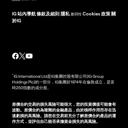
IG
站內導航
條款及細則
隱私
Cookies 政策
關
脆弱性
於IG
^
IG International Ltd是IG集團控股有限公司(IG Group
Holdings Plc)的一部分，IG集團於1974年在倫敦成立，是富
時250指數的成分股。
差價合約交易的損失風險可能很大，您的投資價值可能會有
波動。差價合約為複雜的金融產品，由於槓桿作用而存在迅
速虧損的高風險。請您在交易前充分了解差價合約產品的運
作方式，並評估自己能否承擔資金損失的高風險。