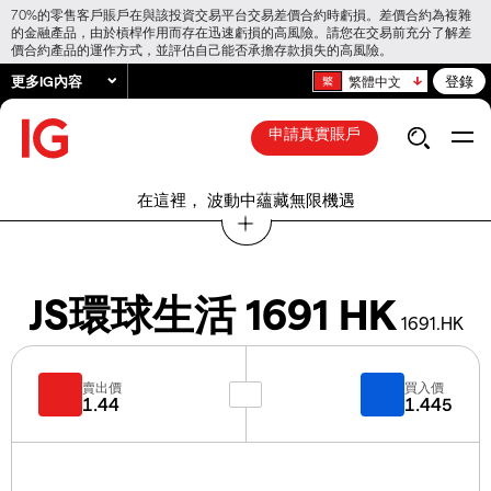
70%的零售客戶賬戶在與該投資交易平台交易差價合約時虧損。差價合約為複雜
的金融產品，由於槓桿作用而存在迅速虧損的高風險。請您在交易前充分了解差
價合約產品的運作方式，並評估自己能否承擔存款損失的高風險。
更多IG內容
登錄
繁體中文
申請真實賬戶
在這裡， 波動中蘊藏無限機遇
JS環球生活 1691 HK
1691.HK
賣出價
買入價
1.44
1.445