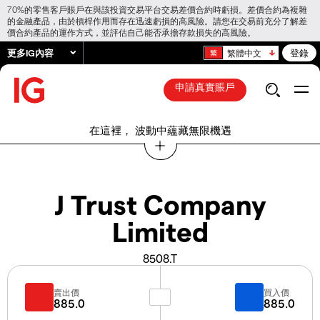
70%的零售客戶賬戶在與該投資交易平台交易差價合約時虧損。差價合約為複雜
的金融產品，由於槓桿作用而存在迅速虧損的高風險。請您在交易前充分了解差
價合約產品的運作方式，並評估自己能否承擔存款損失的高風險。
更多IG內容
登錄
繁體中文
申請真實賬戶
在這裡， 波動中蘊藏無限機遇
J Trust Company
Limited
8508.T
賣出價
買入價
885.0
885.0