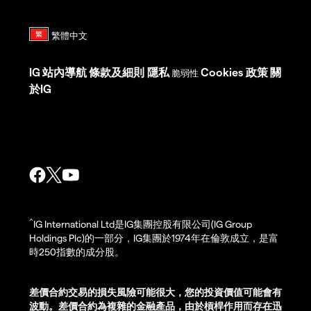
IG
站內導航
條款及細則
隱私
Cookies 政策
關
脆弱性
於IG
^
IG International Ltd是IG集團控股有限公司(IG Group
Holdings Plc)的一部分，IG集團於1974年在倫敦成立，是富
時250指數的成分股。
差價合約交易的損失風險可能很大，您的投資價值可能會有
波動。差價合約為複雜的金融產品，由於槓桿作用而存在迅