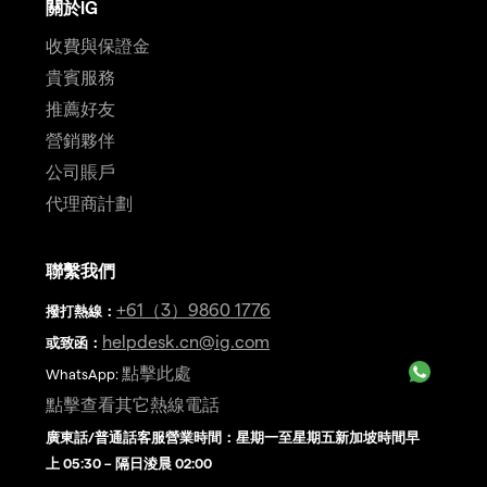
關於IG
收費與保證金
貴賓服務
推薦好友
營銷夥伴
公司賬戶
代理商計劃
聯繫我們
+61（3）9860 1776
撥打熱線
：
helpdesk.cn@ig.com
或致函：
點擊此處
WhatsApp:
點擊查看其它熱線電話
廣東話/普通話客服營業時間：星期一至星期五新加坡時間早
上 05:30 – 隔日淩晨 02:00