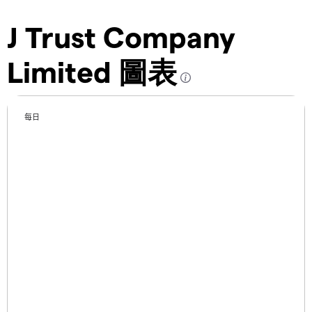
J Trust Company
Limited 圖表
每日