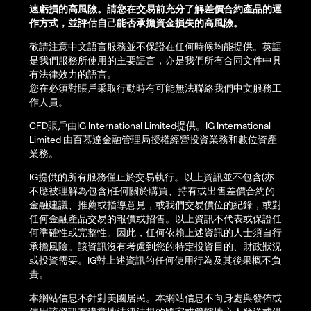
速虧損的高風險。請您在交易前充分了解差價合約產品的運
作方式，並評估自己能否承擔資金損失的高風險。
敬請注意中文語言服務並不保證在任何時候均能提供。英語
是我們服務所使用的主要語言，亦是我們所有合同文件中具
有法律效力的語言。
您在必須對賬戶采取行動時有可能無法聯絡我們中文服務工
作人員。
CFD賬戶由IG International Limited提供。IG International
Limited 由百慕達金融管理局授權經營投資業務和數位資產
業務。
IG提供的所有服務僅止於交易執行。以上資訊並不包含(亦
不應被理解為包含)任何關於購買、持有或出售差價合約的
金融建議、推薦或指導意見，或我們交易價位的紀錄，或對
任何金融產品交易的報價或招售。以上資訊不代表或保證任
何準確性或完整性。因此，任何依賴上述資訊的人士須自行
承擔風險。該資訊沒有考慮到您的特定投資目的、財政狀況
或投資需要。IG對上述資訊的任何使用行為及其後果概不負
責。
本網站信息不針對美國居民。本網站信息不向身處與發佈或