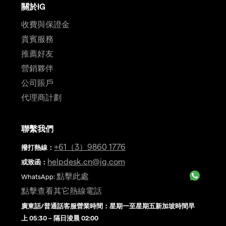
關於IG
收費與保證金
貴賓服務
推薦好友
營銷夥伴
公司賬戶
代理商計劃
聯繫我們
+61（3）9860 1776
撥打熱線
：
helpdesk.cn@ig.com
或致函：
點擊此處
WhatsApp:
點擊查看其它熱線電話
廣東話/普通話客服營業時間：星期一至星期五新加坡時間早
上 05:30 – 隔日淩晨 02:00