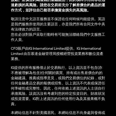
速虧損的高風險。請您在交易前充分了解差價合約產品的運
作方式，並評估自己能否承擔資金損失的高風險。
敬請注意中文語言服務並不保證在任何時候均能提供。英語
是我們服務所使用的主要語言，亦是我們所有合同文件中具
有法律效力的語言。
您在必須對賬戶采取行動時有可能無法聯絡我們中文服務工
作人員。
CFD賬戶由IG International Limited提供。IG International
Limited 由百慕達金融管理局授權經營投資業務和數位資產
業務。
IG提供的所有服務僅止於交易執行。以上資訊並不包含(亦
不應被理解為包含)任何關於購買、持有或出售差價合約的
金融建議、推薦或指導意見，或我們交易價位的紀錄，或對
任何金融產品交易的報價或招售。以上資訊不代表或保證任
何準確性或完整性。因此，任何依賴上述資訊的人士須自行
承擔風險。該資訊沒有考慮到您的特定投資目的、財政狀況
或投資需要。IG對上述資訊的任何使用行為及其後果概不負
責。
本網站信息不針對美國居民。本網站信息不向身處與發佈或