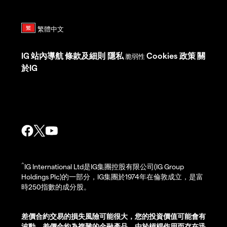
IG
站內導航
條款及細則
隱私
Cookies 政策
關
脆弱性
於IG
^
IG International Ltd是IG集團控股有限公司(IG Group
Holdings Plc)的一部分，IG集團於1974年在倫敦成立，是富
時250指數的成分股。
差價合約交易的損失風險可能很大，您的投資價值可能會有
波動。差價合約為複雜的金融產品，由於槓桿作用而存在迅