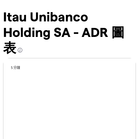
Itau Unibanco
Holding SA - ADR 圖
表
5 分鐘