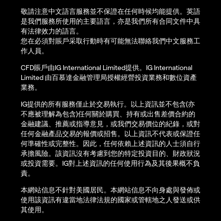
敬請注意中文語言服務並不保證在任何時候均能提供。英語
是我們服務所使用的主要語言，亦是我們所有合同文件中具
有法律效力的語言。
您在必須對賬戶采取行動時有可能無法聯絡我們中文服務工
作人員。
CFD賬戶由IG International Limited提供。IG International
Limited 由百慕達金融管理局授權經營投資業務和數位資產
業務。
IG提供的所有服務僅止於交易執行。以上資訊並不包含(亦
不應被理解為包含)任何關於購買、持有或出售差價合約的
金融建議、推薦或指導意見，或我們交易價位的紀錄，或對
任何金融產品交易的報價或招售。以上資訊不代表或保證任
何準確性或完整性。因此，任何依賴上述資訊的人士須自行
承擔風險。該資訊沒有考慮到您的特定投資目的、財政狀況
或投資需要。IG對上述資訊的任何使用行為及其後果概不負
責。
本網站信息不針對美國居民。本網站信息不向身處與發佈或
使用該資訊有違當地法律法規的國家或管轄地之人發送或供
其使用。