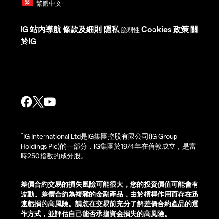
IG
站內導航
條款及細則
隱私
Cookies 政策
關
脆弱性
於IG
^
IG International Ltd是IG集團控股有限公司(IG Group
Holdings Plc)的一部分，IG集團於1974年在倫敦成立，是富
時250指數的成分股。
差價合約交易的損失風險可能很大，您的投資價值可能會有
波動。差價合約為複雜的金融產品，由於槓桿作用而存在迅
速虧損的高風險。請您在交易前充分了解差價合約產品的運
作方式，並評估自己能否承擔資金損失的高風險。