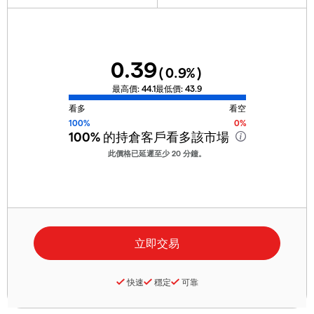
0.39
(
0.9
%)
最高價:
44.1
最低價:
43.9
看多
看空
100%
0%
100%
的持倉客戶看多該市場
此價格已延遲至少 20 分鐘。
快速
穩定
可靠