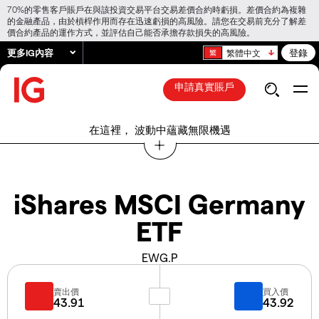
70%的零售客戶賬戶在與該投資交易平台交易差價合約時虧損。差價合約為複雜
的金融產品，由於槓桿作用而存在迅速虧損的高風險。請您在交易前充分了解差
價合約產品的運作方式，並評估自己能否承擔存款損失的高風險。
更多IG內容
登錄
繁體中文
申請真實賬戶
在這裡， 波動中蘊藏無限機遇
iShares MSCI Germany
ETF
EWG.P
賣出價
買入價
43.91
43.92