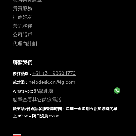
貴賓服務
推薦好友
營銷夥伴
公司賬戶
代理商計劃
聯繫我們
+61（3）9860 1776
撥打熱線
：
helpdesk.cn@ig.com
或致函：
點擊此處
WhatsApp:
點擊查看其它熱線電話
廣東話/普通話客服營業時間：星期一至星期五新加坡時間早
上 05:30 – 隔日淩晨 02:00