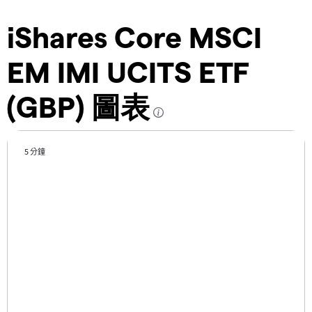
iShares Core MSCI
EM IMI UCITS ETF
(GBP) 圖表
5 分鐘