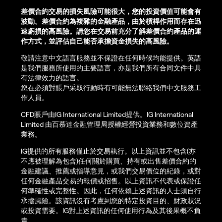
差價合約交易的損失風險可能很大，您的投資價值可能會有
波動。差價合約為複雜的金融產品，由於槓桿作用而存在迅
速虧損的高風險。請您在交易前充分了解差價合約產品的運
作方式，並評估自己能否承擔資金損失的高風險。
敬請注意中文語言服務並不保證在任何時候均能提供。英語
是我們服務所使用的主要語言，亦是我們所有合同文件中具
有法律效力的語言。
您在必須對賬戶采取行動時有可能無法聯絡我們中文服務工
作人員。
CFD賬戶由IG International Limited提供。IG International
Limited 由百慕達金融管理局授權經營投資業務和數位資產
業務。
IG提供的所有服務僅止於交易執行。以上資訊並不包含(亦
不應被理解為包含)任何關於購買、持有或出售差價合約的
金融建議、推薦或指導意見，或我們交易價位的紀錄，或對
任何金融產品交易的報價或招售。以上資訊不代表或保證任
何準確性或完整性。因此，任何依賴上述資訊的人士須自行
承擔風險。該資訊沒有考慮到您的特定投資目的、財政狀況
或投資需要。IG對上述資訊的任何使用行為及其後果概不負
責。