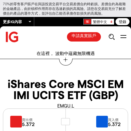
70%的零售客戶賬戶在與該投資交易平台交易差價合約時虧損。差價合約為複雜
的金融產品，由於槓桿作用而存在迅速虧損的高風險。請您在交易前充分了解差
價合約產品的運作方式，並評估自己能否承擔存款損失的高風險。
更多IG內容
登錄
繁體中文
申請真實賬戶
在這裡， 波動中蘊藏無限機遇
iShares Core MSCI EM
IMI UCITS ETF (GBP)
EMGU.L
賣出價
買入價
5.372
5.372