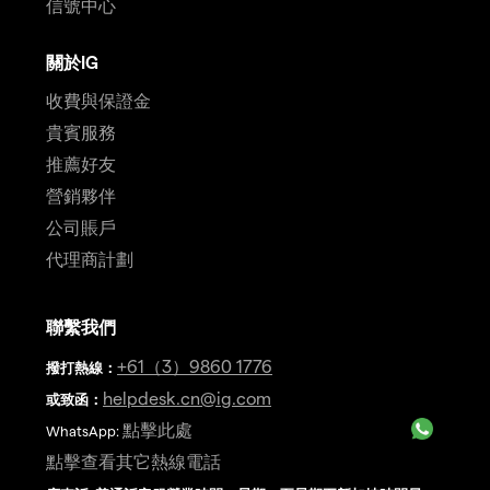
信號中心
關於IG
收費與保證金
貴賓服務
推薦好友
營銷夥伴
公司賬戶
代理商計劃
聯繫我們
+61（3）9860 1776
撥打熱線
：
helpdesk.cn@ig.com
或致函：
點擊此處
WhatsApp:
點擊查看其它熱線電話