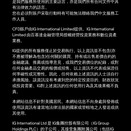
是我們服務所使用的主要語言，亦是我們所有合同文件中具
有法律效力的語言。
您在必須對賬戶采取行動時有可能無法聯絡我們中文服務工
作人員。
CFD賬戶由IG International Limited提供。IG International
Limited 由百慕達金融管理局授權經營投資業務和數位資產
業務。
IG提供的所有服務僅止於交易執行。以上資訊並不包含(亦
不應被理解為包含)任何關於購買、持有或出售差價合約的
金融建議、推薦或指導意見，或我們交易價位的紀錄，或對
任何金融產品交易的報價或招售。以上資訊不代表或保證任
何準確性或完整性。因此，任何依賴上述資訊的人士須自行
承擔風險。該資訊沒有考慮到您的特定投資目的、財政狀況
或投資需要。IG對上述資訊的任何使用行為及其後果概不負
責。
本網站信息不針對美國居民。本網站信息不向身處與發佈或
使用該資訊有違當地法律法規的國家或管轄地之人發送或供
其使用。
IG International Ltd 是 IG集團控股有限公司（IG Group
Holdings PLC）的子公司，其接受集團附属公司（包括IG