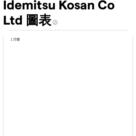
Idemitsu Kosan Co
Ltd 圖表
1 分鐘