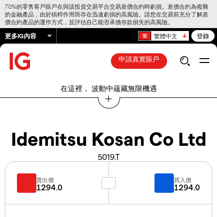
70%的零售客戶賬戶在與該投資交易平台交易差價合約時虧損。差價合約為複雜
的金融產品，由於槓桿作用而存在迅速虧損的高風險。請您在交易前充分了解差
價合約產品的運作方式，並評估自己能否承擔存款損失的高風險。
更多IG內容
登錄
繁體中文
申請真實賬戶
在這裡， 波動中蘊藏無限機遇
Idemitsu Kosan Co Ltd
5019.T
賣出價
買入價
1294.0
1294.0